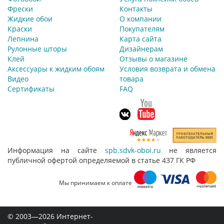
Фрески
Контакты
Жидкие обои
О компании
Черные
Краски
Покупателям
Лепнина
Карта сайта
Синие
Рулонные шторы
Дизайнерам
Клей
Отзывы о магазине
Зеленые
Аксессуары к жидким обоям
Условия возврата и обмена
Видео
товара
Красные
Сертификаты
FAQ
Розовые
Серые
Желтые
Информация на сайте
spb.sdvk-oboi.ru
не является
публичной офертой определяемой в статье 437 ГК РФ
Бежевые
Мы принимаем к оплате
Голубые
Фиолетовые
© 2003—2026 Интернет-