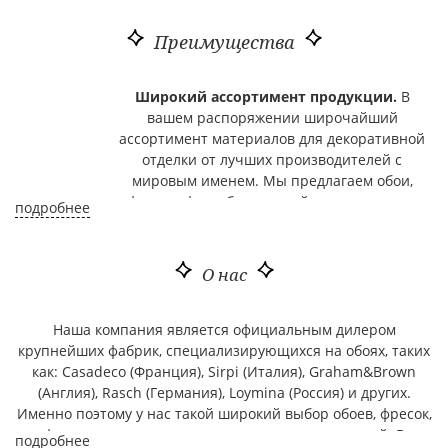
Преимущества
Широкий ассортимент продукции.
В
вашем распоряжении широчайший
ассортимент материалов для декоративной
отделки от лучших производителей с
мировым именем. Мы предлагаем обои,
фрески, фотообои, лепной декор и другие
подробнее
декоративно-отделочные материалы. Среди
брендов нашей продукции, такие имена, как
York
(США),
Zambaiti Parati
(Италия),
Marburg
О нас
(Германия),
KT Exclusive
(США),
Sirpi
(Италия)
и многие другие.
Наша компания является официальным дилером
Мы постоянно пополняем наш
крупнейших фабрик, специализирующихся на обоях, таких
ассортимент новыми коллекциями.
У нас
как: Casadeco (Франция), Sirpi (Италия), Graham&Brown
вы узнаете первыми о поступлениях новых
(Англия), Rasch (Германия), Loymina (Россия) и других.
коллекций и модных тенденциях в мире
Именно поэтому у нас такой широкий выбор обоев, фресок,
дизайна интерьера.
фотопанно от ведущих мировых производителей. В
Авторские коллекции известных
подробнее