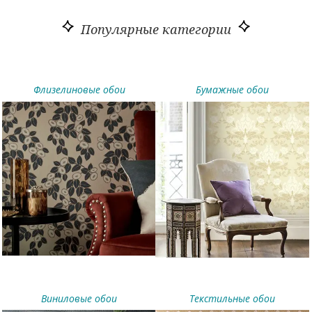
различных производителей из России, США и ведущих
европейских стран (Италии, Германии, Франции). Своим
Популярные категории
клиентам мы предлагаем не только элитные обои для стен,
создающие изысканность в любой комнате, но и простые,
отличающиеся превосходным качеством полотна и
интересным дизайном.
Флизелиновые обои
Бумажные обои
Виниловые обои
Текстильные обои