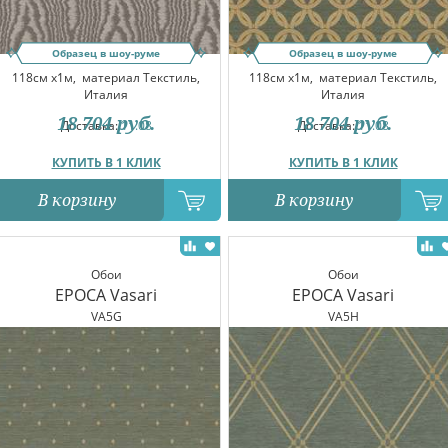
Образец в шоу-руме
Образец в шоу-руме
118см x1м,
материал Текстиль,
118см x1м,
материал Текстиль,
Италия
Италия
18 704
руб.
18 704
руб.
Доставка:
11.08
Доставка:
11.08
КУПИТЬ В 1 КЛИК
КУПИТЬ В 1 КЛИК
В корзину
В корзину
Обои
Обои
EPOCA Vasari
EPOCA Vasari
VA5G
VA5H