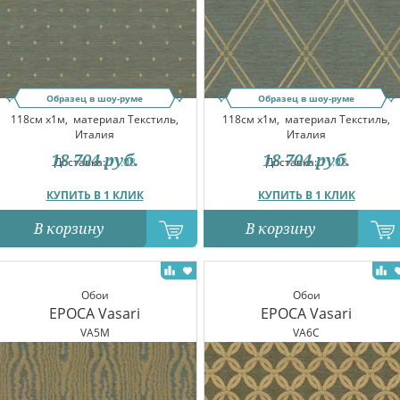
Образец в шоу-руме
Образец в шоу-руме
118см x1м,
материал Текстиль,
118см x1м,
материал Текстиль,
Италия
Италия
18 704
руб.
18 704
руб.
Доставка:
11.08
Доставка:
11.08
КУПИТЬ В 1 КЛИК
КУПИТЬ В 1 КЛИК
В корзину
В корзину
Обои
Обои
EPOCA Vasari
EPOCA Vasari
VA5M
VA6C