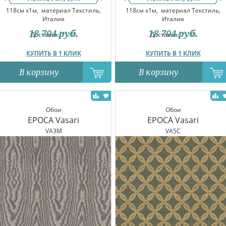
118см x1м,
материал Текстиль,
118см x1м,
материал Текстиль,
Италия
Италия
18 704
руб.
18 704
руб.
Доставка:
11.08
Доставка:
11.08
КУПИТЬ В 1 КЛИК
КУПИТЬ В 1 КЛИК
В корзину
В корзину
Обои
Обои
EPOCA Vasari
EPOCA Vasari
VA3M
VA5C