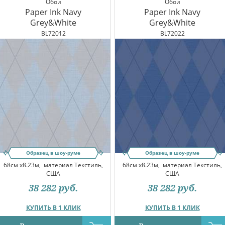
Обои
Обои
Paper Ink Navy
Paper Ink Navy
Grey&White
Grey&White
BL72012
BL72022
Образец в шоу-руме
Образец в шоу-руме
68см x8.23м,
материал Текстиль,
68см x8.23м,
материал Текстиль,
США
США
38 282
руб.
38 282
руб.
КУПИТЬ В 1 КЛИК
КУПИТЬ В 1 КЛИК