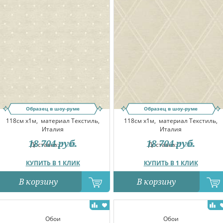
Образец в шоу-руме
Образец в шоу-руме
118см x1м,
материал Текстиль,
118см x1м,
материал Текстиль,
Италия
Италия
18 704
руб.
18 704
руб.
Доставка:
11.08
Доставка:
11.08
КУПИТЬ В 1 КЛИК
КУПИТЬ В 1 КЛИК
В корзину
В корзину
Обои
Обои