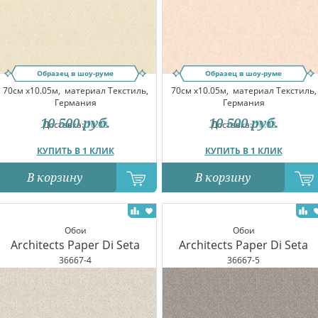
Образец в шоу-руме
Образец в шоу-руме
70см x10.05м,
материал Текстиль,
70см x10.05м,
материал Текстиль,
Германия
Германия
10 500
руб.
10 500
руб.
Доставка:
10.08
Доставка:
10.08
КУПИТЬ В 1 КЛИК
КУПИТЬ В 1 КЛИК
В корзину
В корзину
Обои
Обои
Architects Paper Di Seta
Architects Paper Di Seta
36667-4
36667-5