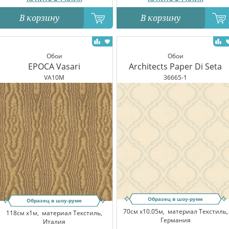
В корзину
В корзину
Обои
Обои
EPOCA Vasari
Architects Paper Di Seta
VA10M
36665-1
Образец в шоу-руме
Образец в шоу-руме
70см x10.05м,
материал Текстиль,
118см x1м,
материал Текстиль,
Германия
Италия