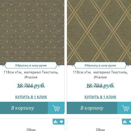
Образец в шоу-руме
Образец в шоу-руме
118см x1м,
материал Текстиль,
118см x1м,
материал Текстиль,
Италия
Италия
18 704
руб.
18 704
руб.
Доставка:
11.08
Доставка:
11.08
КУПИТЬ В 1 КЛИК
КУПИТЬ В 1 КЛИК
В корзину
В корзину
Обои
Обои