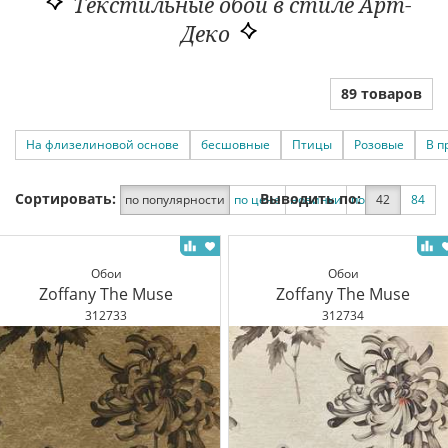
Текстильные обои в стиле Арт-
Деко
89 товаров
На флизелиновой основе
бесшовные
Птицы
Розовые
В п
Сортировать:
Выводить по:
по популярности
по цене
новинки
по скидке
42
84
Обои
Обои
Zoffany The Muse
Zoffany The Muse
312733
312734