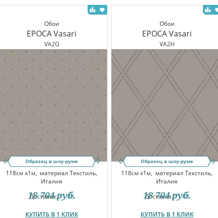
Обои
Обои
EPOCA Vasari
EPOCA Vasari
VA2G
VA2H
Образец в шоу-руме
Образец в шоу-руме
118см x1м,
материал Текстиль,
118см x1м,
материал Текстиль,
Италия
Италия
18 704
руб.
18 704
руб.
Доставка:
11.08
Доставка:
11.08
КУПИТЬ В 1 КЛИК
КУПИТЬ В 1 КЛИК