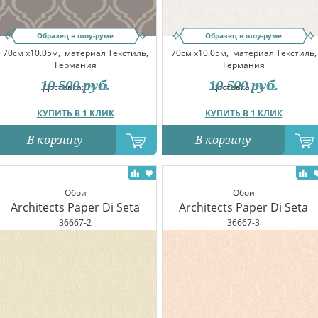
Образец в шоу-руме
Образец в шоу-руме
70см x10.05м,
материал Текстиль,
70см x10.05м,
материал Текстиль,
Германия
Германия
10 500
руб.
10 500
руб.
Доставка:
10.08
Доставка:
10.08
КУПИТЬ В 1 КЛИК
КУПИТЬ В 1 КЛИК
В корзину
В корзину
Обои
Обои
Architects Paper Di Seta
Architects Paper Di Seta
36667-2
36667-3