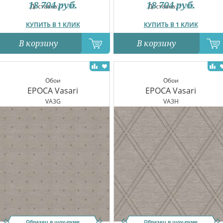
18 704
руб.
18 704
руб.
Доставка:
11.08
Доставка:
11.08
КУПИТЬ В 1 КЛИК
КУПИТЬ В 1 КЛИК
В корзину
В корзину
Обои
Обои
EPOCA Vasari
EPOCA Vasari
VA3G
VA3H
Образец в шоу-руме
Образец в шоу-руме