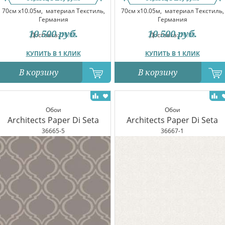
70см x10.05м,
материал Текстиль,
70см x10.05м,
материал Текстиль,
Германия
Германия
10 500
руб.
10 500
руб.
Доставка:
10.08
Доставка:
10.08
КУПИТЬ В 1 КЛИК
КУПИТЬ В 1 КЛИК
В корзину
В корзину
Обои
Обои
Architects Paper Di Seta
Architects Paper Di Seta
36665-5
36667-1