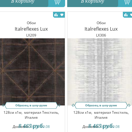
В корзину
В корзину
Обои
Обои
Italreflexes Lux
Italreflexes Lux
LX209
LX306
Образец в шоу-руме
Образец в шоу-руме
128см x1м,
материал Текстиль,
128см x1м,
материал Текстиль,
Италия
Италия
8 465
руб.
8 465
руб.
Доставка:
08.08-09.08
Доставка:
08.08-09.08