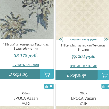
Образец в шоу-руме
138см x1м,
материал Текстиль,
118см x1м,
материал Текстиль,
Великобритания
Италия
35 178
руб.
18 704
руб.
Доставка:
11.08
КУПИТЬ В 1 КЛИК
КУПИТЬ В 1 КЛИК
В корзину
В корзину
Обои
Обои
EPOCA Vasari
EPOCA Vasari
VA1G
VA1H