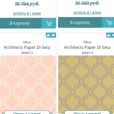
10 500
руб.
18 704
руб.
Доставка:
10.08
Доставка:
11.08
КУПИТЬ В 1 КЛИК
КУПИТЬ В 1 КЛИК
В корзину
В корзину
Обои
Обои
Architects Paper Di Seta
Architects Paper Di Seta
36665-3
36665-4
Образец в шоу-руме
Образец в шоу-руме