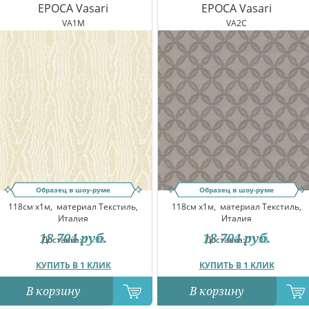
EPOCA Vasari
EPOCA Vasari
VA1M
VA2C
Образец в шоу-руме
Образец в шоу-руме
118см x1м,
материал Текстиль,
118см x1м,
материал Текстиль,
Италия
Италия
18 704
руб.
18 704
руб.
Доставка:
11.08
Доставка:
11.08
КУПИТЬ В 1 КЛИК
КУПИТЬ В 1 КЛИК
В корзину
В корзину