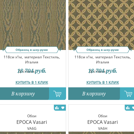
Образец в шоу-руме
Образец в шоу-руме
118см x1м,
материал Текстиль,
118см x1м,
материал Текстиль,
Италия
Италия
18 704
руб.
18 704
руб.
Доставка:
11.08
Доставка:
11.08
КУПИТЬ В 1 КЛИК
КУПИТЬ В 1 КЛИК
В корзину
В корзину
Обои
Обои
EPOCA Vasari
EPOCA Vasari
VA6G
VA6H