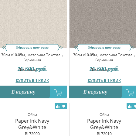
Образец в шоу-руме
Образец в шоу-руме
70см x10.05м,
материал Текстиль,
70см x10.05м,
материал Текстиль,
Германия
Германия
10 500
руб.
10 500
руб.
Доставка:
10.08
Доставка:
10.08
КУПИТЬ В 1 КЛИК
КУПИТЬ В 1 КЛИК
В корзину
В корзину
Обои
Обои
Paper Ink Navy
Paper Ink Navy
Grey&White
Grey&White
BL72000
BL72010