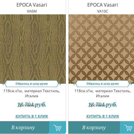
EPOCA Vasari
EPOCA Vasari
VA6M
VA10C
Образец в шоу-руме
Образец в шоу-руме
118см x1м,
материал Текстиль,
118см x1м,
материал Текстиль,
Италия
Италия
18 704
руб.
18 704
руб.
Доставка:
11.08
Доставка:
11.08
КУПИТЬ В 1 КЛИК
КУПИТЬ В 1 КЛИК
В корзину
В корзину