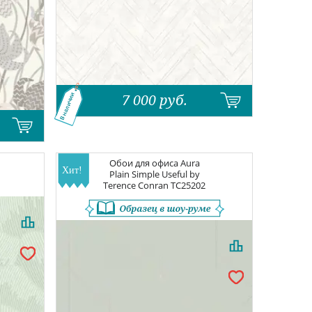
7 000
руб.
В наличии
a
Обои для офиса
Aura
Plain Simple Useful by
Terence Conran
TC25202