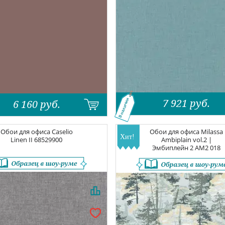
7 921
руб.
В наличии
6 160
руб.
Обои для офиса
Caselio
Обои для офиса
Milassa
Linen II
68529900
Ambiplain vol.2 |
Эмбиплейн 2
AM2 018