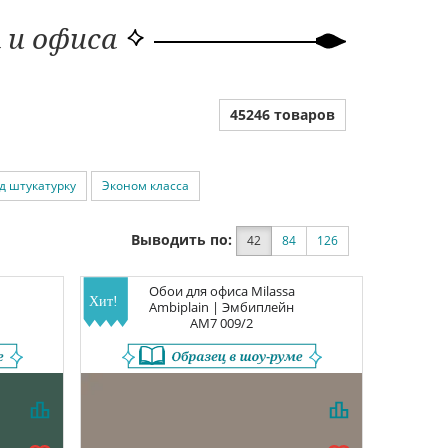
 и офиса
45246 товаров
д штукатурку
Эконом класса
Выводить по:
42
84
126
Обои для офиса
Milassa
Ambiplain | Эмбиплейн
AM7 009/2