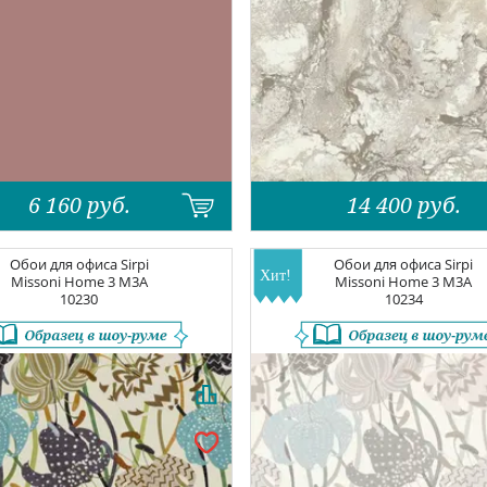
6 160
руб.
14 400
руб.
Обои для офиса
Sirpi
Обои для офиса
Sirpi
Missoni Home 3
M3A
Missoni Home 3
M3A
10230
10234