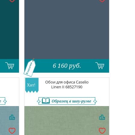
6 160
руб.
В наличии
Обои для офиса
Caselio
Linen II
68527190