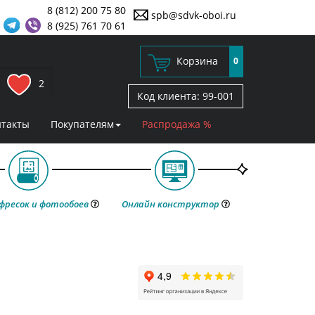
8 (812) 200 75 80
spb@sdvk-oboi.ru
8 (925) 761 70 61
Корзина
0
2
Код клиента:
99-001
нтакты
Покупателям
Распродажа %
фресок и фотообоев
Онлайн конструктор