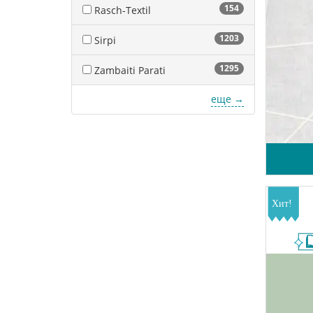
154
Rasch-Textil
1203
Sirpi
1295
Zambaiti Parati
еще →