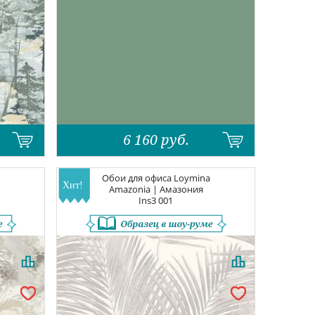
6 160
руб.
Обои для офиса
Loymina
Amazonia | Амазония
Ins3 001