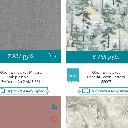
7 921
руб.
6 765
руб.
Обои для офиса
Milassa
Обои для офиса
Ambiplain vol.2 |
Decori&Decori Carrara
Эмбиплейн 2
AM3 221
82667