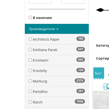
В наличии
Производители
100
Architects Paper
Катего
647
Emiliana Parati
Сортир
662
Erismann
129
Frontelly
2374
Marburg
201
Portofino
1946
Rasch