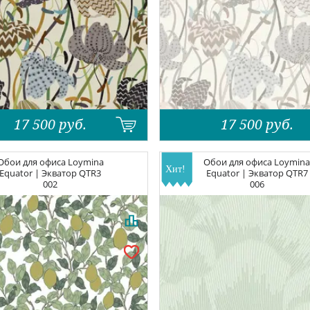
17 500
руб.
17 500
руб.
Обои для офиса
Loymina
Обои для офиса
Loymin
Equator | Экватор
QTR3
Equator | Экватор
QTR7
002
006