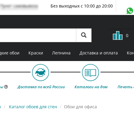
Пункт самовывоза
Без выходных с 10:00 до 20:00
0
кие обои
Краски
Лепнина
Доставка и оплата
Ко
ты
Доставка по всей России
Каталоги на дом
Печать 
я
Каталог обоев для стен
Обои для офиса