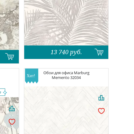
13 740
руб.
Обои для офиса
Marburg
Memento
32034