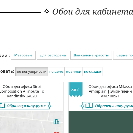
Обои для кабинета
Метровые
Для ресторана
Для салона красоты
Серые по
рии :
овать:
по популярности
по цене
новинки
по скидке
Обои для офиса
Sirpi
Обои для офиса
Milassa
Composition A Tribute To
Ambiplain | Эмбиплейн
Kandinsky
24020
AM7 005/1