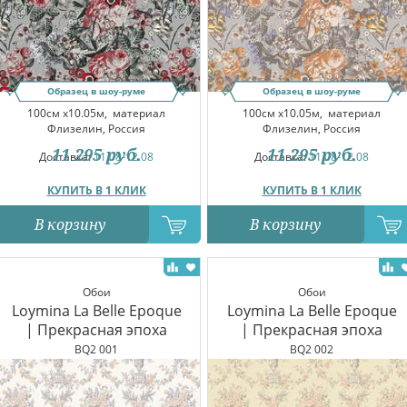
Образец в шоу-руме
Образец в шоу-руме
100см x10.05м,
материал
100см x10.05м,
материал
Флизелин, Россия
Флизелин, Россия
11 295
руб.
11 295
руб.
Доставка:
11.08-12.08
Доставка:
11.08-12.08
КУПИТЬ В 1 КЛИК
КУПИТЬ В 1 КЛИК
В корзину
В корзину
Обои
Обои
Loymina La Belle Epoque
Loymina La Belle Epoque
| Прекрасная эпоха
| Прекрасная эпоха
BQ2 001
BQ2 002