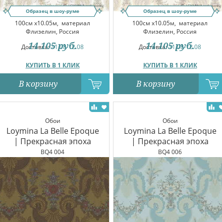
Образец в шоу-руме
Образец в шоу-руме
100см x10.05м,
материал
100см x10.05м,
материал
Флизелин, Россия
Флизелин, Россия
14 105
руб.
14 105
руб.
Доставка:
11.08-12.08
Доставка:
11.08-12.08
КУПИТЬ В 1 КЛИК
КУПИТЬ В 1 КЛИК
В корзину
В корзину
Обои
Обои
Loymina La Belle Epoque
Loymina La Belle Epoque
| Прекрасная эпоха
| Прекрасная эпоха
BQ4 004
BQ4 006