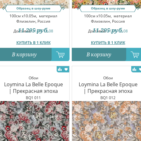
Образец в шоу-руме
Образец в шоу-руме
100см x10.05м,
материал
100см x10.05м,
материал
Флизелин, Россия
Флизелин, Россия
11 295
руб.
11 295
руб.
Доставка:
11.08-12.08
Доставка:
11.08-12.08
КУПИТЬ В 1 КЛИК
КУПИТЬ В 1 КЛИК
В корзину
В корзину
Обои
Обои
Loymina La Belle Epoque
Loymina La Belle Epoque
| Прекрасная эпоха
| Прекрасная эпоха
BQ1 011
BQ1 012