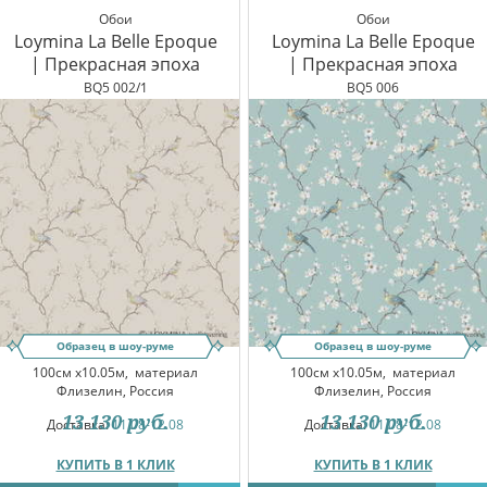
Обои
Обои
Loymina La Belle Epoque
Loymina La Belle Epoque
| Прекрасная эпоха
| Прекрасная эпоха
BQ5 002/1
BQ5 006
Образец в шоу-руме
Образец в шоу-руме
100см x10.05м,
материал
100см x10.05м,
материал
Флизелин, Россия
Флизелин, Россия
13 130
руб.
13 130
руб.
Доставка:
11.08-12.08
Доставка:
11.08-12.08
КУПИТЬ В 1 КЛИК
КУПИТЬ В 1 КЛИК