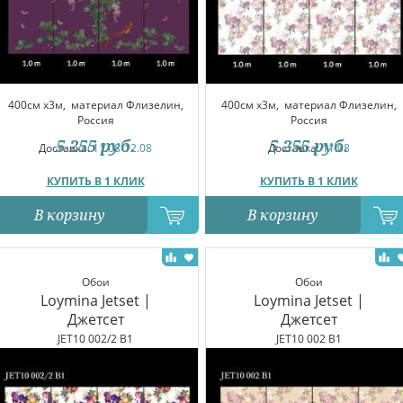
400см x3м,
материал Флизелин,
400см x3м,
материал Флизелин,
Россия
Россия
5 255
руб.
5 255
руб.
Доставка:
11.08-12.08
Доставка:
11.08
КУПИТЬ В 1 КЛИК
КУПИТЬ В 1 КЛИК
В корзину
В корзину
Обои
Обои
Loymina Jetset |
Loymina Jetset |
Джетсет
Джетсет
JET10 002/2 B1
JET10 002 B1