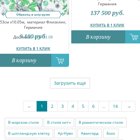
Германия
137 500
руб.
Образец в шоу-руме
53см x10.05м,
материал Флизелин,
КУПИТЬ В 1 КЛИК
Германия
9 190
руб.
В корзину
Доставка:
10.08-11.08
КУПИТЬ В 1 КЛИК
В корзину
Загрузить еще
←
1
2
3
4
5
6
..
14
→
В морском стиле
В стиле китч
В романтическом стиле
В шотландскую клетку
Ар-Нуво
Авангард
Бохо