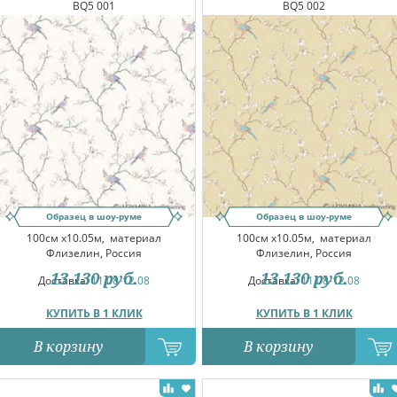
BQ5 001
BQ5 002
Образец в шоу-руме
Образец в шоу-руме
100см x10.05м,
материал
100см x10.05м,
материал
Флизелин, Россия
Флизелин, Россия
13 130
руб.
13 130
руб.
Доставка:
11.08-12.08
Доставка:
11.08-12.08
КУПИТЬ В 1 КЛИК
КУПИТЬ В 1 КЛИК
В корзину
В корзину