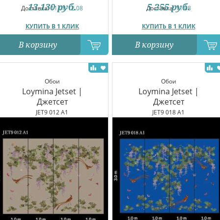
13 130
руб.
5 255
руб.
Доставка:
11.08-12.08
Доставка:
11.08
КУПИТЬ В 1 КЛИК
КУПИТЬ В 1 КЛИК
В корзину
В корзину
Обои
Обои
Loymina Jetset |
Loymina Jetset |
Джетсет
Джетсет
JET9 012 A1
JET9 018 A1