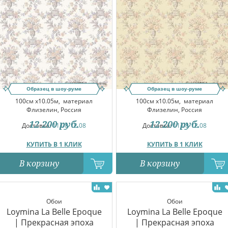
Образец в шоу-руме
Образец в шоу-руме
100см x10.05м,
материал
100см x10.05м,
материал
Флизелин, Россия
Флизелин, Россия
12 200
руб.
12 200
руб.
Доставка:
11.08-12.08
Доставка:
11.08-12.08
КУПИТЬ В 1 КЛИК
КУПИТЬ В 1 КЛИК
В корзину
В корзину
Обои
Обои
Loymina La Belle Epoque
Loymina La Belle Epoque
| Прекрасная эпоха
| Прекрасная эпоха