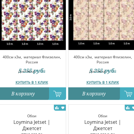
400см x3м,
материал Флизелин,
400см x3м,
материал Флизелин,
Россия
Россия
5 255
руб.
5 255
руб.
Доставка:
11.08
Доставка:
11.08
КУПИТЬ В 1 КЛИК
КУПИТЬ В 1 КЛИК
В корзину
В корзину
Обои
Обои
Loymina Jetset |
Loymina Jetset |
Джетсет
Джетсет