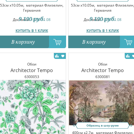
53см x10.05м,
материал Флизелин,
53см x10.05м,
материал Флизелин
Германия
Германия
9 190
руб.
9 190
руб.
Доставка:
10.08-11.08
Доставка:
10.08-11.08
КУПИТЬ В 1 КЛИК
КУПИТЬ В 1 КЛИК
В корзину
В корзину
Обои
Обои
Architector Tempo
Architector Tempo
6300053
6300081
Образец в шоу-руме
400см x2.7м,
материал Флизелин,