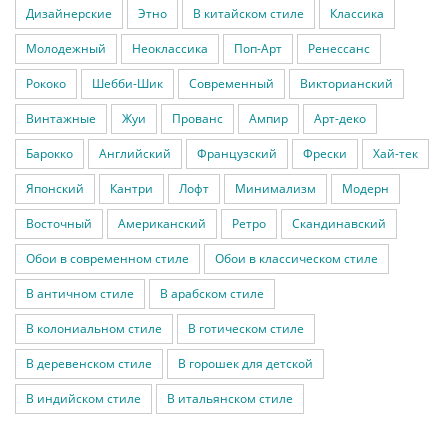
Дизайнерские
Этно
В китайском стиле
Классика
Молодежный
Неоклассика
Поп-Арт
Ренессанс
Рококо
Шебби-Шик
Современный
Викторианский
Винтажные
Жуи
Прованс
Ампир
Арт-деко
Барокко
Английский
Французский
Фрески
Хай-тек
Японский
Кантри
Лофт
Минимализм
Модерн
Восточный
Американский
Ретро
Скандинавский
Обои в современном стиле
Обои в классическом стиле
В античном стиле
В арабском стиле
В колониальном стиле
В готическом стиле
В деревенском стиле
В горошек для детской
В индийском стиле
В итальянском стиле