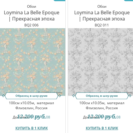
Обои
Обои
Loymina La Belle Epoque
Loymina La Belle Epoque
| Прекрасная эпоха
| Прекрасная эпоха
BQ2 006
BQ2 011
Образец в шоу-руме
Образец в шоу-руме
100см x10.05м,
материал
100см x10.05м,
материал
Флизелин, Россия
Флизелин, Россия
12 200
руб.
12 200
руб.
Доставка:
11.08-12.08
Доставка:
11.08-12.08
КУПИТЬ В 1 КЛИК
КУПИТЬ В 1 КЛИК