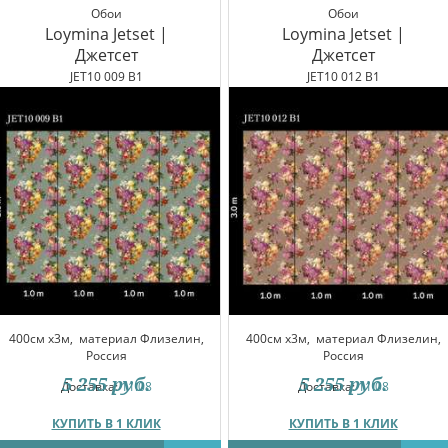
Обои
Обои
Loymina Jetset |
Loymina Jetset |
Джетсет
Джетсет
JET10 009 B1
JET10 012 B1
400см x3м,
материал Флизелин,
400см x3м,
материал Флизелин,
Россия
Россия
5 255
руб.
5 255
руб.
Доставка:
11.08
Доставка:
11.08
КУПИТЬ В 1 КЛИК
КУПИТЬ В 1 КЛИК