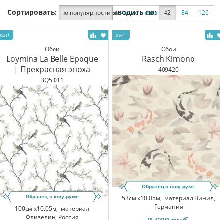
Сортировать:
Выводить по:
по популярности
по цене
новинки
42
по скидке
84
126
Обои
Обои
Loymina La Belle Epoque
Rasch Kimono
| Прекрасная эпоха
409420
BQ5 011
Образец в шоу-руме
Образец в шоу-руме
53см x10.05м,
материал Винил,
Германия
100см x10.05м,
материал
Флизелин, Россия