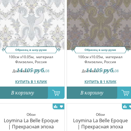
Образец в шоу-руме
Образец в шоу-руме
100см x10.05м,
материал
100см x10.05м,
материал
Флизелин, Россия
Флизелин, Россия
14 105
руб.
14 105
руб.
Доставка:
11.08-12.08
Доставка:
11.08-12.08
КУПИТЬ В 1 КЛИК
КУПИТЬ В 1 КЛИК
В корзину
В корзину
Обои
Обои
Loymina La Belle Epoque
Loymina La Belle Epoque
| Прекрасная эпоха
| Прекрасная эпоха