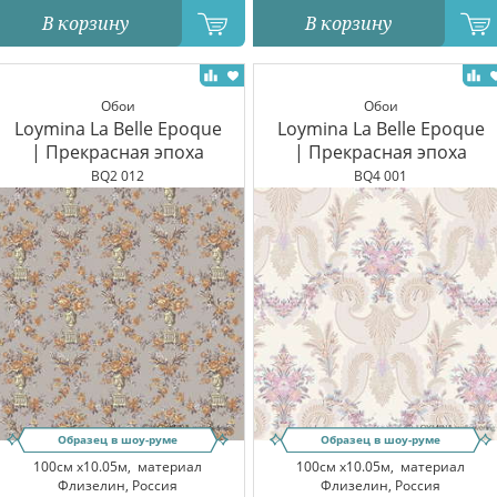
В корзину
В корзину
Обои
Обои
Loymina La Belle Epoque
Loymina La Belle Epoque
| Прекрасная эпоха
| Прекрасная эпоха
BQ2 012
BQ4 001
Образец в шоу-руме
Образец в шоу-руме
100см x10.05м,
материал
100см x10.05м,
материал
Флизелин, Россия
Флизелин, Россия