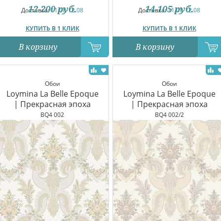
12 200
руб.
14 105
руб.
Доставка:
11.08-12.08
Доставка:
11.08-12.08
КУПИТЬ В 1 КЛИК
КУПИТЬ В 1 КЛИК
В корзину
В корзину
Обои
Обои
Loymina La Belle Epoque
Loymina La Belle Epoque
| Прекрасная эпоха
| Прекрасная эпоха
BQ4 002
BQ4 002/2