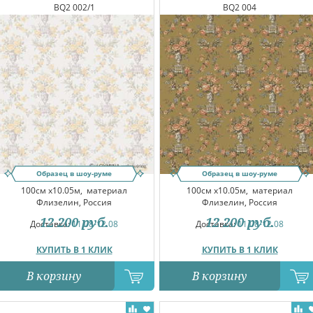
BQ2 002/1
BQ2 004
Образец в шоу-руме
Образец в шоу-руме
100см x10.05м,
материал
100см x10.05м,
материал
Флизелин, Россия
Флизелин, Россия
12 200
руб.
12 200
руб.
Доставка:
11.08-12.08
Доставка:
11.08-12.08
КУПИТЬ В 1 КЛИК
КУПИТЬ В 1 КЛИК
В корзину
В корзину