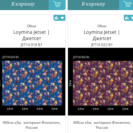
В корзину
В корзину
Обои
Обои
Loymina Jetset |
Loymina Jetset |
Джетсет
Джетсет
JET10 018 B1
JET10 022 B1
400см x3м,
материал Флизелин,
400см x3м,
материал Флизелин,
Россия
Россия