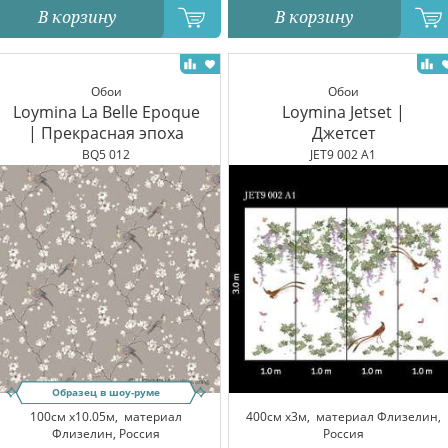
В корзину
В корзину
Обои
Обои
Loymina La Belle Epoque
Loymina Jetset |
| Прекрасная эпоха
Джетсет
BQ5 012
JET9 002 A1
Образец в шоу-руме
100см x10.05м,
материал
400см x3м,
материал Флизелин,
Флизелин, Россия
Россия