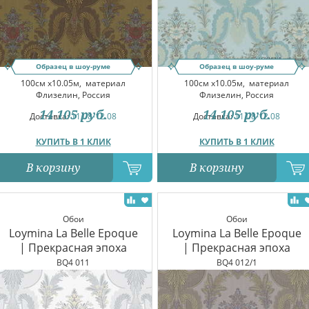
Образец в шоу-руме
Образец в шоу-руме
100см x10.05м,
материал
100см x10.05м,
материал
Флизелин, Россия
Флизелин, Россия
14 105
руб.
14 105
руб.
Доставка:
11.08-12.08
Доставка:
11.08-12.08
КУПИТЬ В 1 КЛИК
КУПИТЬ В 1 КЛИК
В корзину
В корзину
Обои
Обои
Loymina La Belle Epoque
Loymina La Belle Epoque
| Прекрасная эпоха
| Прекрасная эпоха
BQ4 011
BQ4 012/1