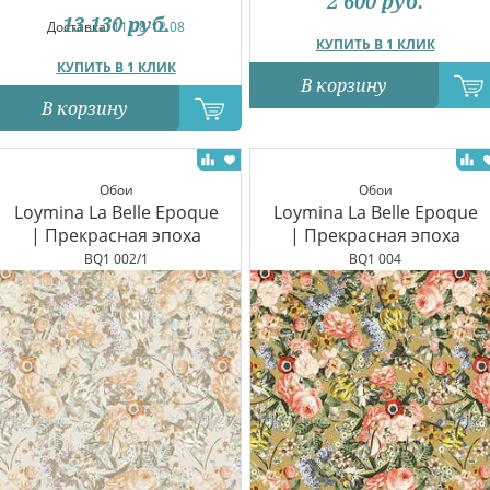
2 600
руб.
13 130
руб.
Доставка:
11.08-12.08
КУПИТЬ В 1 КЛИК
КУПИТЬ В 1 КЛИК
В корзину
В корзину
Обои
Обои
Loymina La Belle Epoque
Loymina La Belle Epoque
| Прекрасная эпоха
| Прекрасная эпоха
BQ1 002/1
BQ1 004