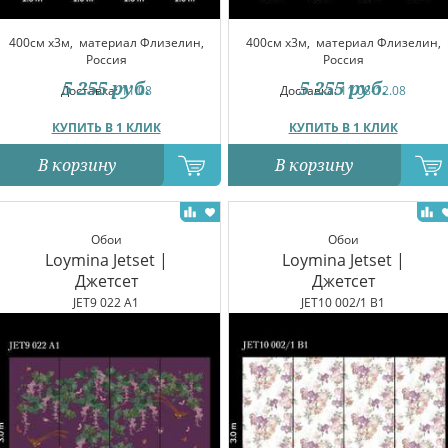
400см x3м,
материал Флизелин,
400см x3м,
материал Флизелин,
Россия
Россия
5 255
руб.
5 255
руб.
Доставка:
11.08
Доставка:
11.08-12.08
КУПИТЬ В 1 КЛИК
КУПИТЬ В 1 КЛИК
В корзину
В корзину
Обои
Обои
Loymina Jetset |
Loymina Jetset |
Джетсет
Джетсет
JET9 022 A1
JET10 002/1 B1