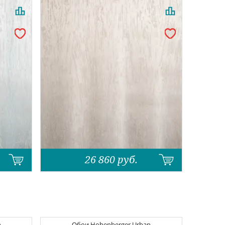
26 860
руб.
n
Обои
Hohenberger Urban