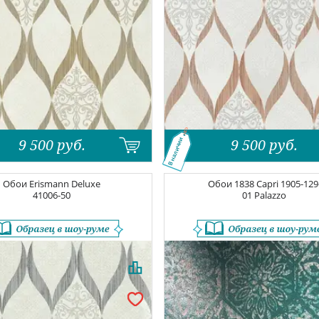
9 500
руб.
9 500
руб.
В наличии
Обои
Erismann Deluxe
Обои
1838 Capri
1905-129
41006-50
01 Palazzo