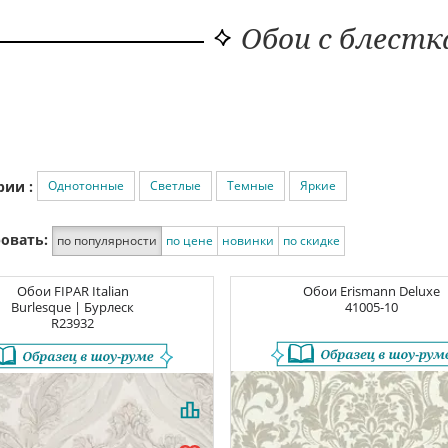
Обои с блест
Однотонные
Светлые
Темные
Яркие
рии :
овать:
по популярности
по цене
новинки
по скидке
Обои
FIPAR Italian
Обои
Erismann Deluxe
Burlesque | Бурлеск
41005-10
R23932