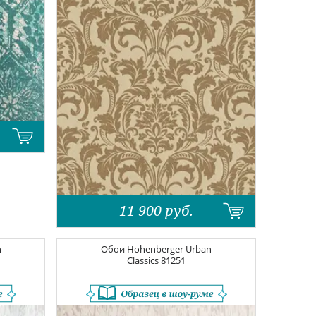
11 900
руб.
n
Обои
Hohenberger Urban
Classics
81251