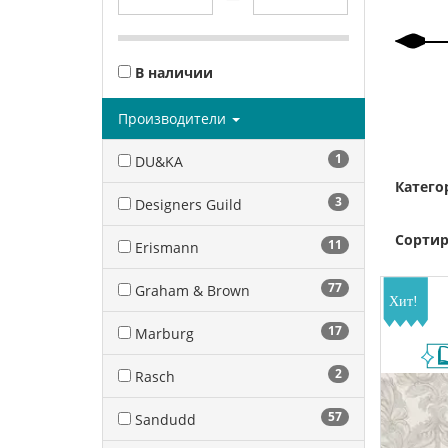
В наличии
Производители
1
DU&KA
Катего
3
Designers Guild
Сортир
11
Erismann
77
Graham & Brown
17
Marburg
2
Rasch
57
Sandudd