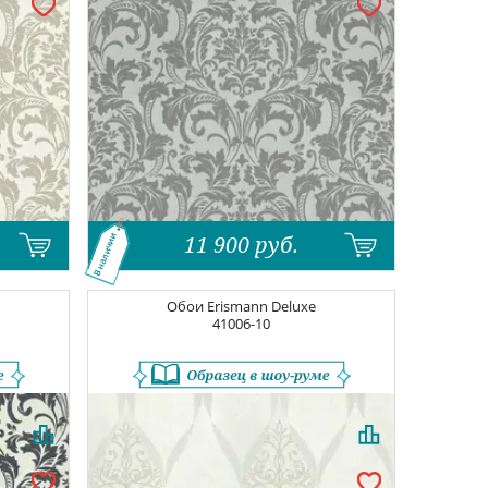
11 900
руб.
В наличии
Обои
Erismann Deluxe
41006-10