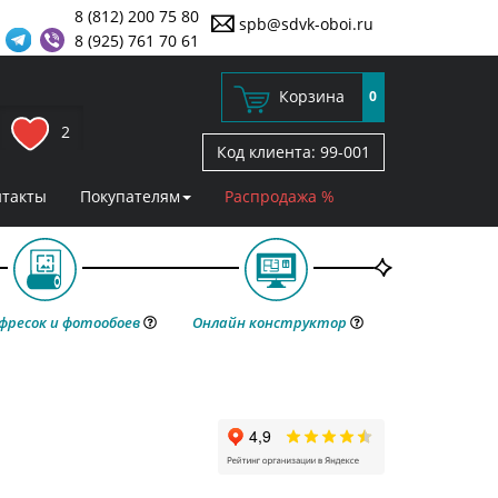
8 (812) 200 75 80
spb@sdvk-oboi.ru
8 (925) 761 70 61
Корзина
0
2
Код клиента:
99-001
нтакты
Покупателям
Распродажа %
фресок и фотообоев
Онлайн конструктор