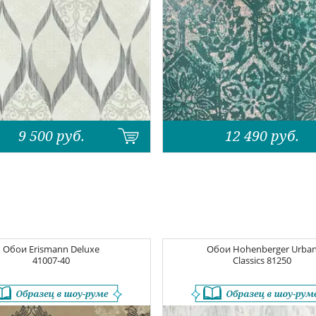
9 500
руб.
12 490
руб.
Обои
Erismann Deluxe
Обои
Hohenberger Urba
41007-40
Classics
81250