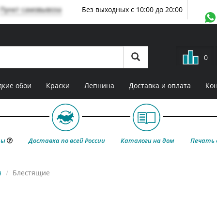
Пункт самовывоза
Без выходных с 10:00 до 20:00
0
кие обои
Краски
Лепнина
Доставка и оплата
Ко
ты
Доставка по всей России
Каталоги на дом
Печать 
я
Блестящие