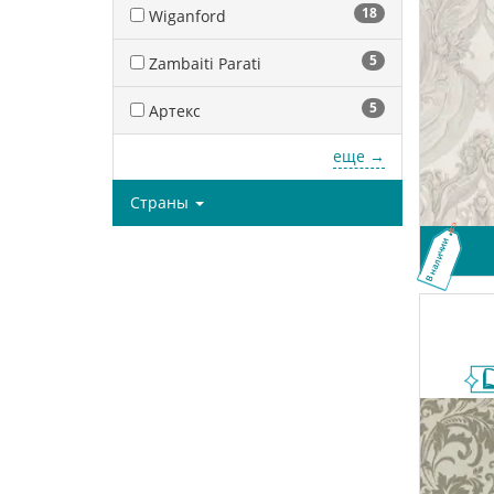
18
Wiganford
5
Zambaiti Parati
5
Артекс
еще →
Страны
В наличии