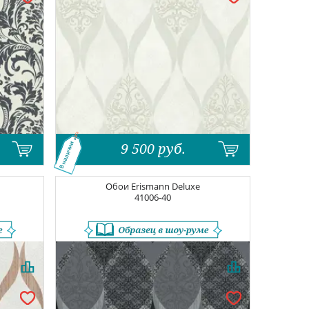
9 500
руб.
В наличии
Обои
Erismann Deluxe
41006-40