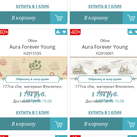
КУПИТЬ В 1 КЛИК
КУПИТЬ В 1 КЛИК
В корзину
В корзину
40
40
%
-
%
Обои
Обои
Aura Forever Young
Aura Forever Young
H2915105
H2916001
Образец в шоу-руме
Образец в шоу-руме
177см x5м,
материал Флизелин,
177см x5м,
материал Флизелин,
Канада
Канада
1 794
руб.
1 794
руб.
2 990
руб.
2 990
руб.
Доставка:
09.08-10.08
Доставка:
09.08-10.08
КУПИТЬ В 1 КЛИК
КУПИТЬ В 1 КЛИК
В корзину
В корзину