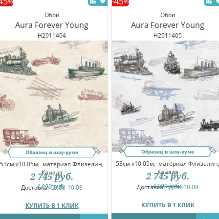
45
45
%
-
%
Обои
Обои
Aura Forever Young
Aura Forever Young
H2911404
H2911405
Образец в шоу-руме
Образец в шоу-руме
53см x10.05м,
материал Флизелин
53см x10.05м,
материал Флизелин,
Канада
Канада
2 745
руб.
2 745
руб.
4 990
руб.
4 990
руб.
Доставка:
09.08-10.08
Доставка:
09.08-10.08
КУПИТЬ В 1 КЛИК
КУПИТЬ В 1 КЛИК