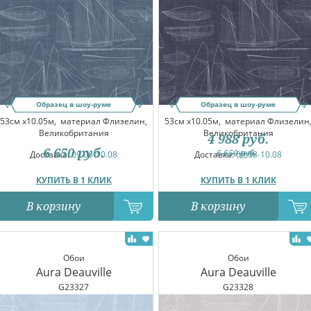
Образец в шоу-руме
Образец в шоу-руме
53см x10.05м,
материал Флизелин,
53см x10.05м,
материал Флизелин
Великобритания
Великобритания
4 988
руб.
6 650
руб.
6 650
руб.
Доставка:
09.08-10.08
Доставка:
09.08-10.08
КУПИТЬ В 1 КЛИК
КУПИТЬ В 1 КЛИК
В корзину
В корзину
Обои
Обои
Aura Deauville
Aura Deauville
G23327
G23328