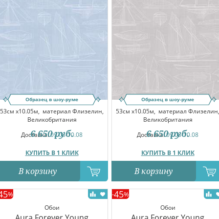
Образец в шоу-руме
Образец в шоу-руме
53см x10.05м,
материал Флизелин,
53см x10.05м,
материал Флизелин
Великобритания
Великобритания
6 650
руб.
6 650
руб.
Доставка:
09.08-10.08
Доставка:
09.08-10.08
КУПИТЬ В 1 КЛИК
КУПИТЬ В 1 КЛИК
В корзину
В корзину
45
45
%
-
%
Обои
Обои
Aura Forever Young
Aura Forever Young