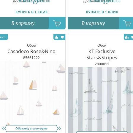
6 650
руб.
3 960
руб.
Доставка:
09.08-10.08
Доставка:
09.08-10.08
КУПИТЬ В 1 КЛИК
КУПИТЬ В 1 КЛИК
В корзину
В корзину
Обои
Обои
Casadeco Rose&Nino
KT Exclusive
Stars&Stripes
85661222
2800011
Образец в шоу-руме