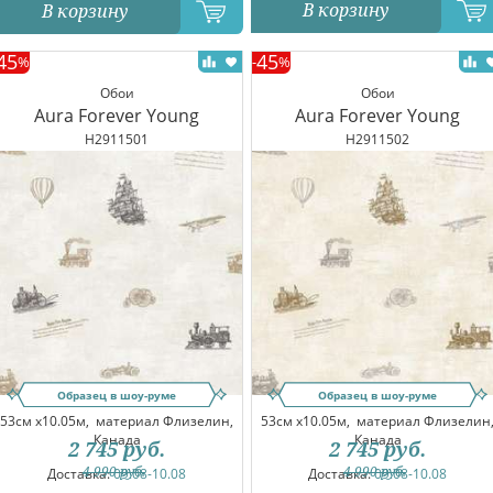
В корзину
В корзину
45
45
%
-
%
Обои
Обои
Aura Forever Young
Aura Forever Young
H2911501
H2911502
Образец в шоу-руме
Образец в шоу-руме
53см x10.05м,
материал Флизелин,
53см x10.05м,
материал Флизелин
Канада
Канада
2 745
руб.
2 745
руб.
4 990
руб.
4 990
руб.
Доставка:
09.08-10.08
Доставка:
09.08-10.08