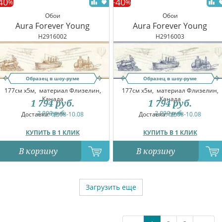
40
40
%
-
%
Обои
Обои
Aura Forever Young
Aura Forever Young
H2916002
H2916003
Образец в шоу-руме
Образец в шоу-руме
177см x5м,
материал Флизелин,
177см x5м,
материал Флизелин,
Канада
Канада
1 794
руб.
1 794
руб.
2 990
руб.
2 990
руб.
Доставка:
09.08-10.08
Доставка:
09.08-10.08
КУПИТЬ В 1 КЛИК
КУПИТЬ В 1 КЛИК
В корзину
В корзину
Загрузить еще