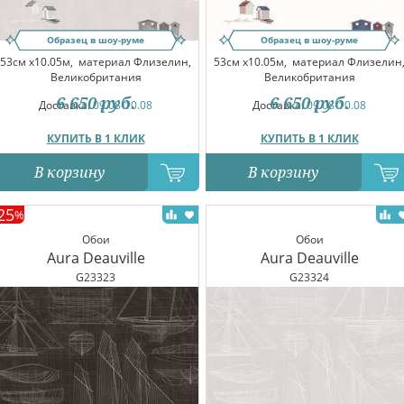
Образец в шоу-руме
Образец в шоу-руме
53см x10.05м,
материал Флизелин,
53см x10.05м,
материал Флизелин
Великобритания
Великобритания
6 650
руб.
6 650
руб.
Доставка:
09.08-10.08
Доставка:
09.08-10.08
КУПИТЬ В 1 КЛИК
КУПИТЬ В 1 КЛИК
В корзину
В корзину
25
%
Обои
Обои
Aura Deauville
Aura Deauville
G23323
G23324