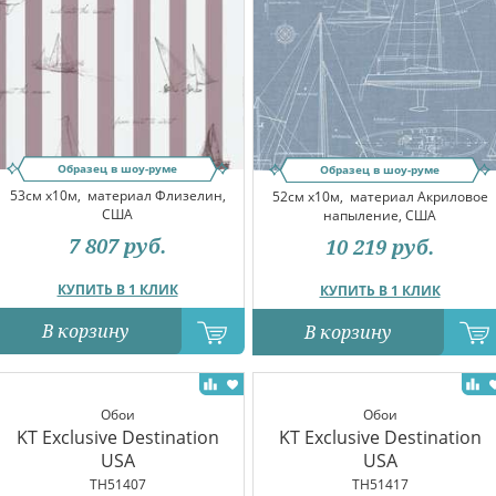
Образец в шоу-руме
Образец в шоу-руме
53см x10м,
материал Флизелин,
52см x10м,
материал Акриловое
США
напыление, США
7 807
руб.
10 219
руб.
КУПИТЬ В 1 КЛИК
КУПИТЬ В 1 КЛИК
В корзину
В корзину
Обои
Обои
KT Exclusive Destination
KT Exclusive Destination
USA
USA
TH51407
TH51417