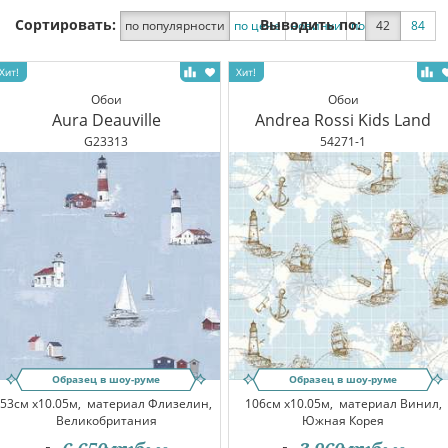
Сортировать:
Выводить по:
по популярности
по цене
новинки
по скидке
42
84
Обои
Обои
Aura Deauville
Andrea Rossi Kids Land
G23313
54271-1
Образец в шоу-руме
Образец в шоу-руме
53см x10.05м,
материал Флизелин,
106см x10.05м,
материал Винил,
Великобритания
Южная Корея