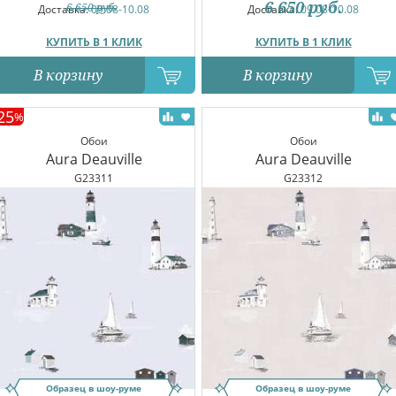
6 650
руб.
6 650
руб.
Доставка:
09.08-10.08
Доставка:
09.08-10.08
КУПИТЬ В 1 КЛИК
КУПИТЬ В 1 КЛИК
В корзину
В корзину
25
%
Обои
Обои
Aura Deauville
Aura Deauville
G23311
G23312
Образец в шоу-руме
Образец в шоу-руме