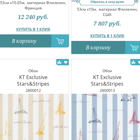
Образец в шоу-руме
53см x10.05м,
материал Флизелин,
Франция
53см x10м,
материал Флизелин,
США
12 240
руб.
7 807
руб.
КУПИТЬ В 1 КЛИК
КУПИТЬ В 1 КЛИК
В корзину
В корзину
Обои
Обои
KT Exclusive
KT Exclusive
Stars&Stripes
Stars&Stripes
2800012
2800013