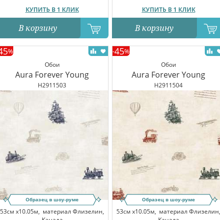
КУПИТЬ В 1 КЛИК
КУПИТЬ В 1 КЛИК
В корзину
В корзину
45
45
%
-
%
Обои
Обои
Aura Forever Young
Aura Forever Young
H2911503
H2911504
Образец в шоу-руме
Образец в шоу-руме
53см x10.05м,
материал Флизелин,
53см x10.05м,
материал Флизелин
Канада
Канада