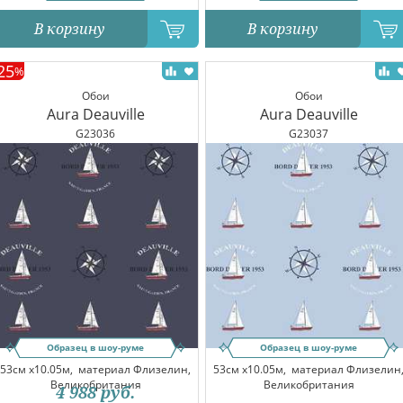
В корзину
В корзину
25
%
Обои
Обои
Aura Deauville
Aura Deauville
G23036
G23037
Образец в шоу-руме
Образец в шоу-руме
53см x10.05м,
материал Флизелин,
53см x10.05м,
материал Флизелин
Великобритания
Великобритания
4 988
руб.