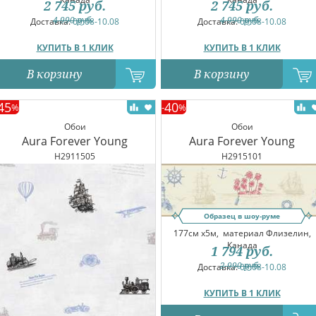
2 745
руб.
2 745
руб.
4 990
руб.
4 990
руб.
Доставка:
09.08-10.08
Доставка:
09.08-10.08
КУПИТЬ В 1 КЛИК
КУПИТЬ В 1 КЛИК
В корзину
В корзину
45
40
%
-
%
Обои
Обои
Aura Forever Young
Aura Forever Young
H2911505
H2915101
Образец в шоу-руме
177см x5м,
материал Флизелин,
Канада
1 794
руб.
2 990
руб.
Доставка:
09.08-10.08
КУПИТЬ В 1 КЛИК