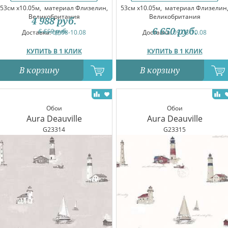
53см x10.05м,
материал Флизелин,
53см x10.05м,
материал Флизелин
Великобритания
Великобритания
4 988
руб.
6 650
руб.
6 650
руб.
Доставка:
09.08-10.08
Доставка:
09.08-10.08
КУПИТЬ В 1 КЛИК
КУПИТЬ В 1 КЛИК
В корзину
В корзину
Обои
Обои
Aura Deauville
Aura Deauville
G23314
G23315