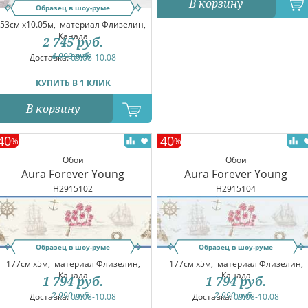
В корзину
Образец в шоу-руме
53см x10.05м,
материал Флизелин,
Канада
2 745
руб.
4 990
руб.
Доставка:
09.08-10.08
КУПИТЬ В 1 КЛИК
В корзину
40
40
%
-
%
Обои
Обои
Aura Forever Young
Aura Forever Young
H2915102
H2915104
Образец в шоу-руме
Образец в шоу-руме
177см x5м,
материал Флизелин,
177см x5м,
материал Флизелин,
Канада
Канада
1 794
руб.
1 794
руб.
2 990
руб.
2 990
руб.
Доставка:
09.08-10.08
Доставка:
09.08-10.08