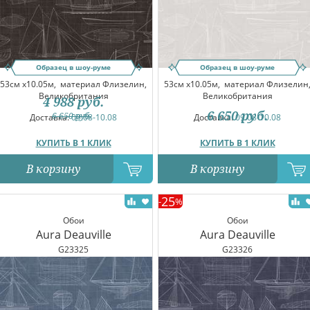
Образец в шоу-руме
Образец в шоу-руме
53см x10.05м,
материал Флизелин,
53см x10.05м,
материал Флизелин
Великобритания
Великобритания
4 988
руб.
6 650
руб.
6 650
руб.
Доставка:
09.08-10.08
Доставка:
09.08-10.08
КУПИТЬ В 1 КЛИК
КУПИТЬ В 1 КЛИК
В корзину
В корзину
25
-
%
Обои
Обои
Aura Deauville
Aura Deauville
G23325
G23326