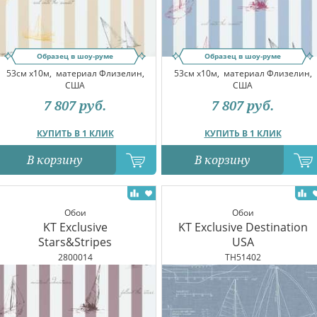
Образец в шоу-руме
Образец в шоу-руме
53см x10м,
материал Флизелин,
53см x10м,
материал Флизелин,
США
США
7 807
руб.
7 807
руб.
КУПИТЬ В 1 КЛИК
КУПИТЬ В 1 КЛИК
В корзину
В корзину
Обои
Обои
KT Exclusive
KT Exclusive Destination
Stars&Stripes
USA
2800014
TH51402