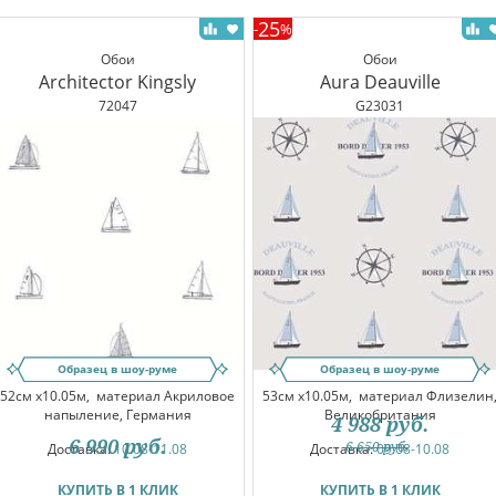
25
-
%
Обои
Обои
Architector Kingsly
Aura Deauville
72047
G23031
Образец в шоу-руме
Образец в шоу-руме
52см x10.05м,
материал Акриловое
53см x10.05м,
материал Флизелин
напыление, Германия
Великобритания
4 988
руб.
6 990
руб.
6 650
руб.
Доставка:
10.08-11.08
Доставка:
09.08-10.08
КУПИТЬ В 1 КЛИК
КУПИТЬ В 1 КЛИК