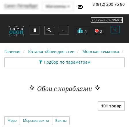
8 (812) 200 75 80
Санкт-Петербург
Магазины
Код клиента:
99-001
⋯
2
0
Главная
Каталог обоев для стен
Морская тематика
К
Подбор по параметрам
Обои с кораблями
101 товар
Море
Морская волна
Волны