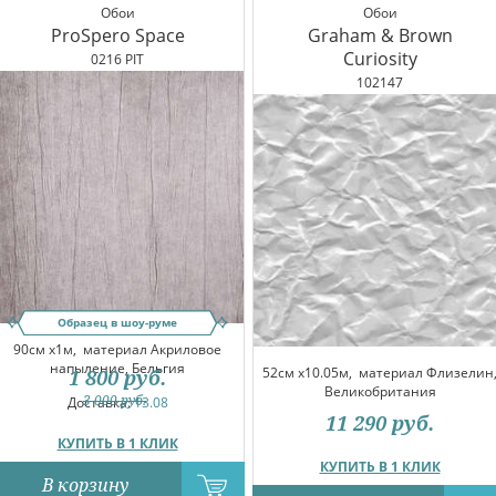
Обои
Обои
ProSpero Space
Graham & Brown
Curiosity
0216 PIT
102147
Образец в шоу-руме
90см x1м,
материал Акриловое
напыление, Бельгия
52см x10.05м,
материал Флизелин
1 800
руб.
Великобритания
3 000
руб.
Доставка:
13.08
11 290
руб.
КУПИТЬ В 1 КЛИК
КУПИТЬ В 1 КЛИК
В корзину