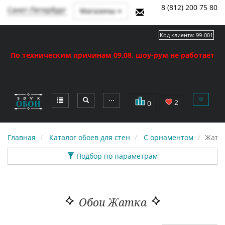
8 (812) 200 75 80
Санкт-Петербург
Магазины
Код клиента:
99-001
По техническим причинам 09.08. шоу-рум не работает
⋯
2
0
Главная
Каталог обоев для стен
С орнаментом
Жатк
Подбор по параметрам
Обои Жатка