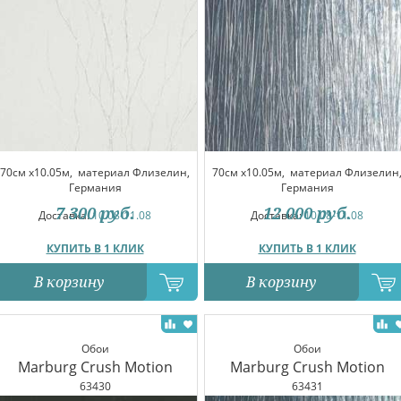
70см x10.05м,
материал Флизелин,
70см x10.05м,
материал Флизелин
Германия
Германия
7 300
руб.
12 000
руб.
Доставка:
10.08-11.08
Доставка:
10.08-11.08
КУПИТЬ В 1 КЛИК
КУПИТЬ В 1 КЛИК
В корзину
В корзину
Обои
Обои
Marburg Crush Motion
Marburg Crush Motion
63430
63431