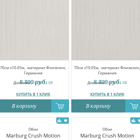
70см x10.05м,
материал Флизелин,
70см x10.05м,
материал Флизелин
Германия
Германия
8 300
руб.
8 300
руб.
Доставка:
10.08-11.08
Доставка:
10.08-11.08
КУПИТЬ В 1 КЛИК
КУПИТЬ В 1 КЛИК
В корзину
В корзину
Обои
Обои
Marburg Crush Motion
Marburg Crush Motion