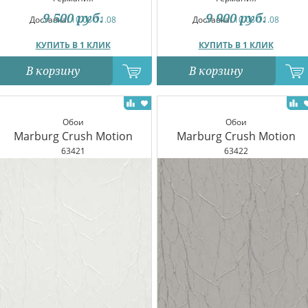
9 500
руб.
9 900
руб.
Доставка:
10.08-11.08
Доставка:
10.08-11.08
КУПИТЬ В 1 КЛИК
КУПИТЬ В 1 КЛИК
В корзину
В корзину
Обои
Обои
Marburg Crush Motion
Marburg Crush Motion
63421
63422