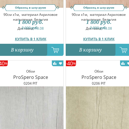
Образец в шоу-руме
Образец в шоу-руме
90см x1м,
материал Акриловое
90см x1м,
материал Акриловое
напыление, Бельгия
напыление, Бельгия
1 800
руб.
1 800
руб.
3 000
руб.
3 000
руб.
Доставка:
13.08
Доставка:
13.08
КУПИТЬ В 1 КЛИК
КУПИТЬ В 1 КЛИК
В корзину
В корзину
40
40
%
-
%
Обои
Обои
ProSpero Space
ProSpero Space
0204 PIT
0206 PIT