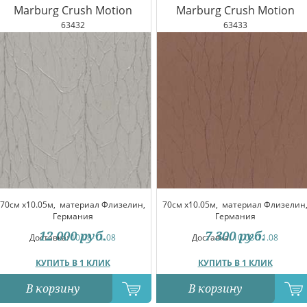
Marburg Crush Motion
Marburg Crush Motion
63432
63433
70см x10.05м,
материал Флизелин,
70см x10.05м,
материал Флизелин
Германия
Германия
12 000
руб.
7 300
руб.
Доставка:
10.08-11.08
Доставка:
10.08-11.08
КУПИТЬ В 1 КЛИК
КУПИТЬ В 1 КЛИК
В корзину
В корзину