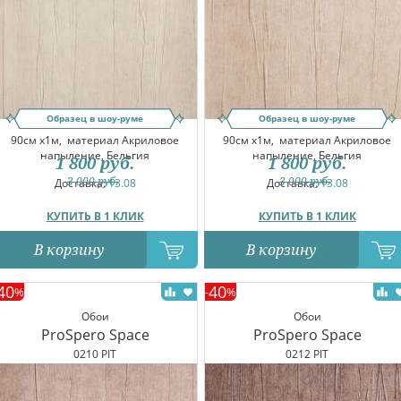
Образец в шоу-руме
Образец в шоу-руме
90см x1м,
материал Акриловое
90см x1м,
материал Акриловое
напыление, Бельгия
напыление, Бельгия
1 800
руб.
1 800
руб.
3 000
руб.
3 000
руб.
Доставка:
13.08
Доставка:
13.08
КУПИТЬ В 1 КЛИК
КУПИТЬ В 1 КЛИК
В корзину
В корзину
40
40
%
-
%
Обои
Обои
ProSpero Space
ProSpero Space
0210 PIT
0212 PIT