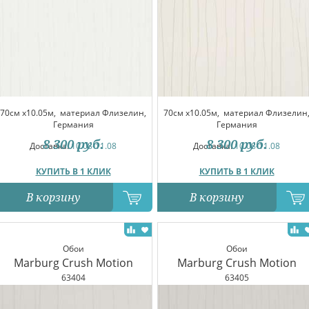
70см x10.05м,
материал Флизелин,
70см x10.05м,
материал Флизелин
Германия
Германия
8 300
руб.
8 300
руб.
Доставка:
10.08-11.08
Доставка:
10.08-11.08
КУПИТЬ В 1 КЛИК
КУПИТЬ В 1 КЛИК
В корзину
В корзину
Обои
Обои
Marburg Crush Motion
Marburg Crush Motion
63404
63405