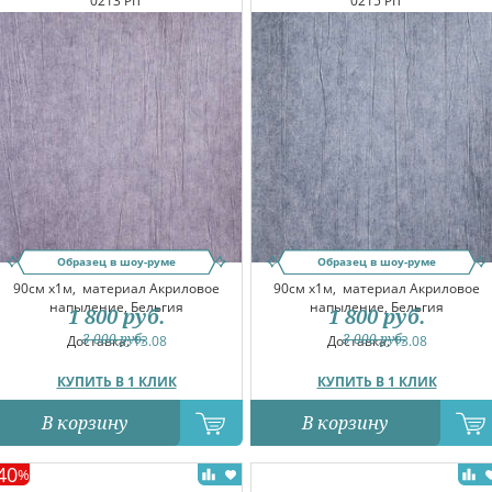
0213 PIT
0215 PIT
Образец в шоу-руме
Образец в шоу-руме
90см x1м,
материал Акриловое
90см x1м,
материал Акриловое
напыление, Бельгия
напыление, Бельгия
1 800
руб.
1 800
руб.
3 000
руб.
3 000
руб.
Доставка:
13.08
Доставка:
13.08
КУПИТЬ В 1 КЛИК
КУПИТЬ В 1 КЛИК
В корзину
В корзину
40
%