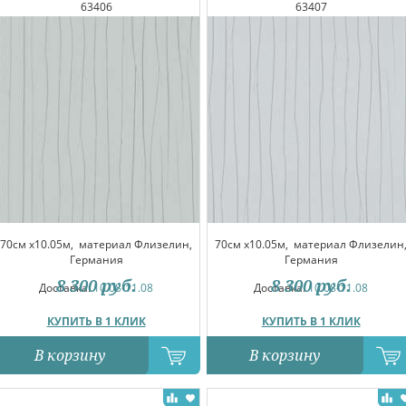
63406
63407
70см x10.05м,
материал Флизелин,
70см x10.05м,
материал Флизелин
Германия
Германия
8 300
руб.
8 300
руб.
Доставка:
10.08-11.08
Доставка:
10.08-11.08
КУПИТЬ В 1 КЛИК
КУПИТЬ В 1 КЛИК
В корзину
В корзину