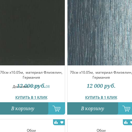
70см x10.05м,
материал Флизелин,
70см x10.05м,
материал Флизелин
Германия
Германия
12 000
руб.
12 000
руб.
Доставка:
10.08-11.08
КУПИТЬ В 1 КЛИК
КУПИТЬ В 1 КЛИК
В корзину
В корзину
Обои
Обои