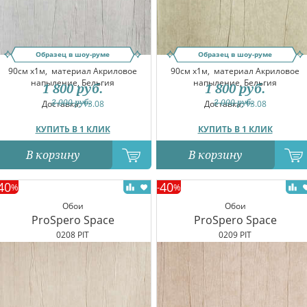
Образец в шоу-руме
Образец в шоу-руме
90см x1м,
материал Акриловое
90см x1м,
материал Акриловое
напыление, Бельгия
напыление, Бельгия
1 800
руб.
1 800
руб.
3 000
руб.
3 000
руб.
Доставка:
13.08
Доставка:
13.08
КУПИТЬ В 1 КЛИК
КУПИТЬ В 1 КЛИК
В корзину
В корзину
40
40
%
-
%
Обои
Обои
ProSpero Space
ProSpero Space
0208 PIT
0209 PIT