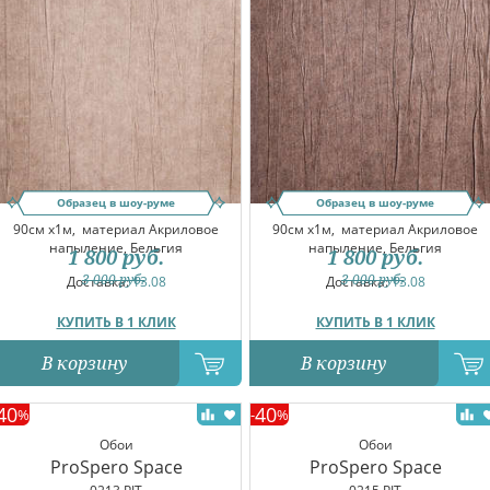
Образец в шоу-руме
Образец в шоу-руме
90см x1м,
материал Акриловое
90см x1м,
материал Акриловое
напыление, Бельгия
напыление, Бельгия
1 800
руб.
1 800
руб.
3 000
руб.
3 000
руб.
Доставка:
13.08
Доставка:
13.08
КУПИТЬ В 1 КЛИК
КУПИТЬ В 1 КЛИК
В корзину
В корзину
40
40
%
-
%
Обои
Обои
ProSpero Space
ProSpero Space