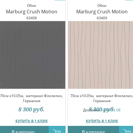
Обои
Обои
Marburg Crush Motion
Marburg Crush Motion
63408
63409
70см x10.05м,
материал Флизелин,
70см x10.05м,
материал Флизелин
Германия
Германия
8 300
руб.
8 300
руб.
Доставка:
10.08-11.08
КУПИТЬ В 1 КЛИК
КУПИТЬ В 1 КЛИК
В корзину
В корзину