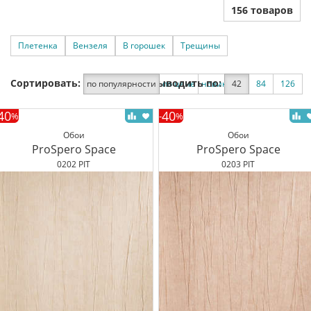
156 товаров
Плетенка
Вензеля
В горошек
Трещины
Сортировать:
Выводить по:
по популярности
по цене
новинки
42
по скидке
84
126
40
40
%
-
%
Обои
Обои
ProSpero Space
ProSpero Space
0202 PIT
0203 PIT