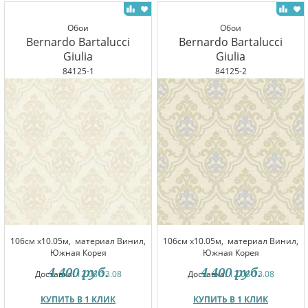
Обои
Обои
Bernardo Bartalucci
Bernardo Bartalucci
Giulia
Giulia
84125-1
84125-2
106см x10.05м,
материал Винил,
106см x10.05м,
материал Винил,
Южная Корея
Южная Корея
4 400
руб.
4 400
руб.
Доставка:
12.08-13.08
Доставка:
12.08-13.08
КУПИТЬ В 1 КЛИК
КУПИТЬ В 1 КЛИК