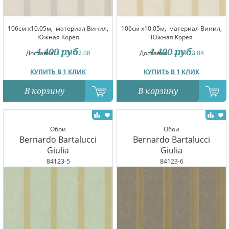
106см x10.05м,
материал Винил,
106см x10.05м,
материал Винил,
Южная Корея
Южная Корея
4 400
руб.
4 400
руб.
Доставка:
12.08-13.08
Доставка:
12.08-13.08
КУПИТЬ В 1 КЛИК
КУПИТЬ В 1 КЛИК
В корзину
В корзину
Обои
Обои
Bernardo Bartalucci
Bernardo Bartalucci
Giulia
Giulia
84123-5
84123-6