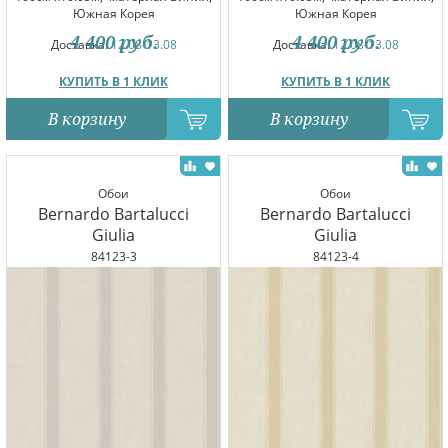
Южная Корея
Южная Корея
4 400
руб.
4 400
руб.
Доставка:
12.08-13.08
Доставка:
12.08-13.08
КУПИТЬ В 1 КЛИК
КУПИТЬ В 1 КЛИК
В корзину
В корзину
Обои
Обои
Bernardo Bartalucci
Bernardo Bartalucci
Giulia
Giulia
84123-3
84123-4