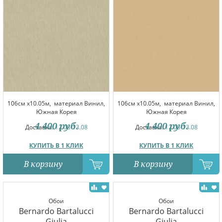
106см x10.05м,
материал Винил,
106см x10.05м,
материал Винил,
Южная Корея
Южная Корея
4 400
руб.
4 400
руб.
Доставка:
12.08-13.08
Доставка:
12.08-13.08
КУПИТЬ В 1 КЛИК
КУПИТЬ В 1 КЛИК
В корзину
В корзину
Обои
Обои
Bernardo Bartalucci
Bernardo Bartalucci
Giulia
Giulia