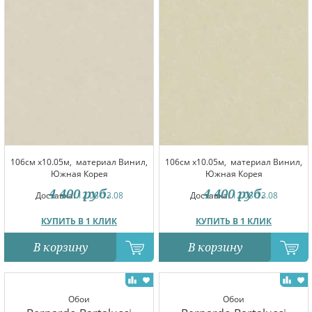
106см x10.05м,
материал Винил,
106см x10.05м,
материал Винил,
Южная Корея
Южная Корея
4 400
руб.
4 400
руб.
Доставка:
12.08-13.08
Доставка:
12.08-13.08
КУПИТЬ В 1 КЛИК
КУПИТЬ В 1 КЛИК
В корзину
В корзину
Обои
Обои