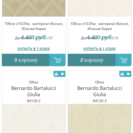
106см x10.05м,
материал Винил,
106см x10.05м,
материал Винил,
Южная Корея
Южная Корея
4 400
руб.
4 400
руб.
Доставка:
12.08-13.08
Доставка:
12.08-13.08
КУПИТЬ В 1 КЛИК
КУПИТЬ В 1 КЛИК
В корзину
В корзину
Обои
Обои
Bernardo Bartalucci
Bernardo Bartalucci
Giulia
Giulia
84126-2
84126-3