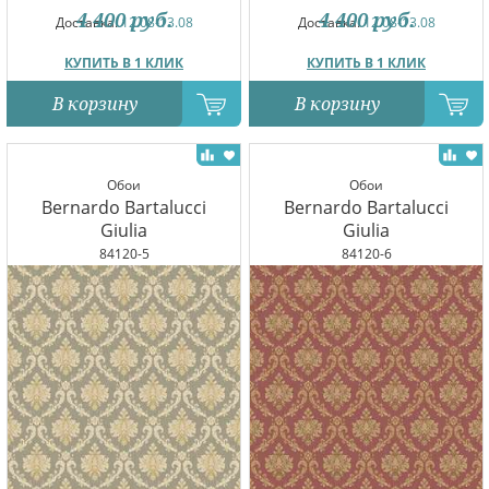
4 400
руб.
4 400
руб.
Доставка:
12.08-13.08
Доставка:
12.08-13.08
КУПИТЬ В 1 КЛИК
КУПИТЬ В 1 КЛИК
В корзину
В корзину
Обои
Обои
Bernardo Bartalucci
Bernardo Bartalucci
Giulia
Giulia
84120-5
84120-6