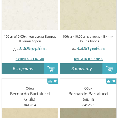
106см x10.05м,
материал Винил,
106см x10.05м,
материал Винил,
Южная Корея
Южная Корея
4 400
руб.
4 400
руб.
Доставка:
12.08-13.08
Доставка:
12.08-13.08
КУПИТЬ В 1 КЛИК
КУПИТЬ В 1 КЛИК
В корзину
В корзину
Обои
Обои
Bernardo Bartalucci
Bernardo Bartalucci
Giulia
Giulia
84126-4
84126-5