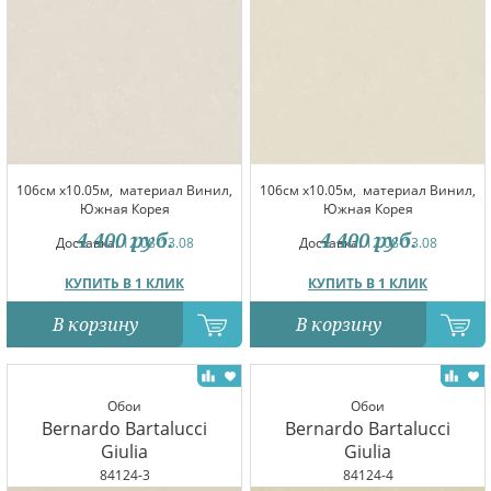
106см x10.05м,
материал Винил,
106см x10.05м,
материал Винил,
Южная Корея
Южная Корея
4 400
руб.
4 400
руб.
Доставка:
12.08-13.08
Доставка:
12.08-13.08
КУПИТЬ В 1 КЛИК
КУПИТЬ В 1 КЛИК
В корзину
В корзину
Обои
Обои
Bernardo Bartalucci
Bernardo Bartalucci
Giulia
Giulia
84124-3
84124-4