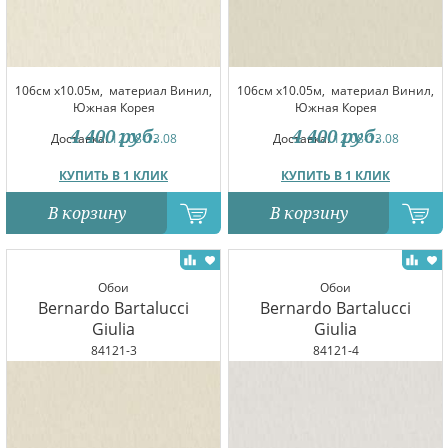
106см x10.05м,
материал Винил,
106см x10.05м,
материал Винил,
Южная Корея
Южная Корея
4 400
руб.
4 400
руб.
Доставка:
12.08-13.08
Доставка:
12.08-13.08
КУПИТЬ В 1 КЛИК
КУПИТЬ В 1 КЛИК
В корзину
В корзину
Обои
Обои
Bernardo Bartalucci
Bernardo Bartalucci
Giulia
Giulia
84121-3
84121-4