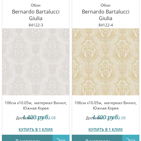
Обои
Обои
Bernardo Bartalucci
Bernardo Bartalucci
Giulia
Giulia
84122-3
84122-4
106см x10.05м,
материал Винил,
106см x10.05м,
материал Винил,
Южная Корея
Южная Корея
4 400
руб.
4 400
руб.
Доставка:
12.08-13.08
Доставка:
12.08-13.08
КУПИТЬ В 1 КЛИК
КУПИТЬ В 1 КЛИК