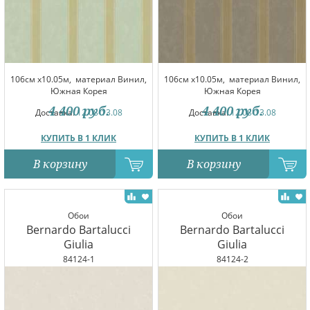
106см x10.05м,
материал Винил,
106см x10.05м,
материал Винил,
Южная Корея
Южная Корея
4 400
руб.
4 400
руб.
Доставка:
12.08-13.08
Доставка:
12.08-13.08
КУПИТЬ В 1 КЛИК
КУПИТЬ В 1 КЛИК
В корзину
В корзину
Обои
Обои
Bernardo Bartalucci
Bernardo Bartalucci
Giulia
Giulia
84124-1
84124-2