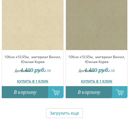
106см x10.05м,
материал Винил,
106см x10.05м,
материал Винил,
Южная Корея
Южная Корея
4 400
руб.
4 400
руб.
Доставка:
12.08-13.08
Доставка:
12.08-13.08
КУПИТЬ В 1 КЛИК
КУПИТЬ В 1 КЛИК
В корзину
В корзину
Загрузить еще