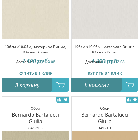
106см x10.05м,
материал Винил,
106см x10.05м,
материал Винил,
Южная Корея
Южная Корея
4 400
руб.
4 400
руб.
Доставка:
12.08-13.08
Доставка:
12.08-13.08
КУПИТЬ В 1 КЛИК
КУПИТЬ В 1 КЛИК
В корзину
В корзину
Обои
Обои
Bernardo Bartalucci
Bernardo Bartalucci
Giulia
Giulia
84121-5
84121-6