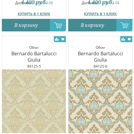
4 400
руб.
4 400
руб.
Доставка:
12.08-13.08
Доставка:
12.08-13.08
КУПИТЬ В 1 КЛИК
КУПИТЬ В 1 КЛИК
В корзину
В корзину
Обои
Обои
Bernardo Bartalucci
Bernardo Bartalucci
Giulia
Giulia
84125-5
84125-6