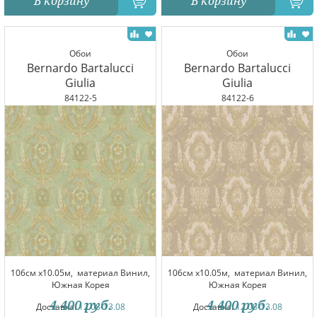
В корзину
В корзину
Обои
Обои
Bernardo Bartalucci
Bernardo Bartalucci
Giulia
Giulia
84122-5
84122-6
106см x10.05м,
материал Винил,
106см x10.05м,
материал Винил,
Южная Корея
Южная Корея
4 400
руб.
4 400
руб.
Доставка:
12.08-13.08
Доставка:
12.08-13.08