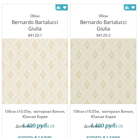
Обои
Обои
Bernardo Bartalucci
Bernardo Bartalucci
Giulia
Giulia
84120-1
84120-2
106см x10.05м,
материал Винил,
106см x10.05м,
материал Винил,
Южная Корея
Южная Корея
4 400
руб.
4 400
руб.
Доставка:
12.08-13.08
Доставка:
12.08-13.08
КУПИТЬ В 1 КЛИК
КУПИТЬ В 1 КЛИК