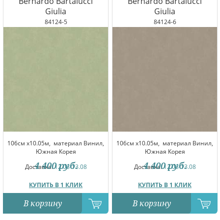
Bernardo Bartalucci
Bernardo Bartalucci
Giulia
Giulia
84124-5
84124-6
106см x10.05м,
материал Винил,
106см x10.05м,
материал Винил,
Южная Корея
Южная Корея
4 400
руб.
4 400
руб.
Доставка:
12.08-13.08
Доставка:
12.08-13.08
КУПИТЬ В 1 КЛИК
КУПИТЬ В 1 КЛИК
В корзину
В корзину