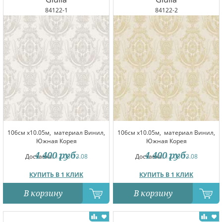
84122-1
84122-2
106см x10.05м,
материал Винил,
106см x10.05м,
материал Винил,
Южная Корея
Южная Корея
4 400
руб.
4 400
руб.
Доставка:
12.08-13.08
Доставка:
12.08-13.08
КУПИТЬ В 1 КЛИК
КУПИТЬ В 1 КЛИК
В корзину
В корзину