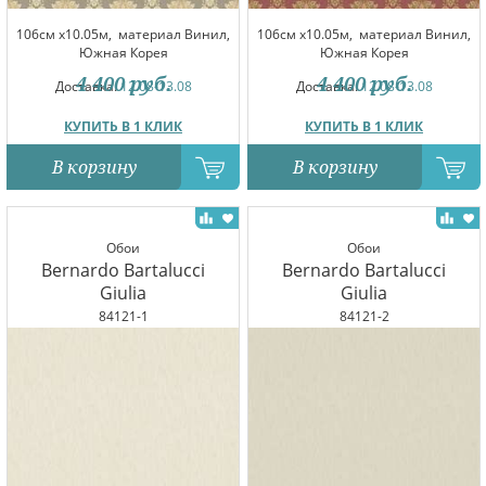
106см x10.05м,
материал Винил,
106см x10.05м,
материал Винил,
Южная Корея
Южная Корея
4 400
руб.
4 400
руб.
Доставка:
12.08-13.08
Доставка:
12.08-13.08
КУПИТЬ В 1 КЛИК
КУПИТЬ В 1 КЛИК
В корзину
В корзину
Обои
Обои
Bernardo Bartalucci
Bernardo Bartalucci
Giulia
Giulia
84121-1
84121-2