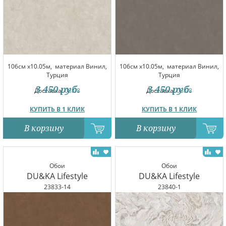
106см x10.05м,
материал Винил,
106см x10.05м,
материал Винил,
Турция
Турция
3 450
руб.
3 450
руб.
Доставка:
08.08
Доставка:
08.08
КУПИТЬ В 1 КЛИК
КУПИТЬ В 1 КЛИК
В корзину
В корзину
Обои
Обои
DU&KA Lifestyle
DU&KA Lifestyle
23833-14
23840-1