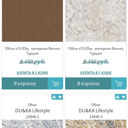
106см x10.05м,
материал Винил,
106см x10.05м,
материал Винил,
Турция
Турция
3 450
руб.
3 450
руб.
Доставка:
08.08
Доставка:
08.08
КУПИТЬ В 1 КЛИК
КУПИТЬ В 1 КЛИК
В корзину
В корзину
Обои
Обои
DU&KA Lifestyle
DU&KA Lifestyle
23840-2
23840-3