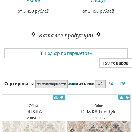
Natura
Prestige
от 3 450 рублей
от 3 450 рублей
Каталог продукции
Подбор по параметрам
159 товаров
Сортировать:
Выводить по:
по популярности
по цене
новинки
42
по скидке
84
126
Обои
Обои
DU&KA
DU&KA Lifestyle
23050-1
23050-2