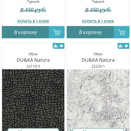
Турция
Турция
3 450
руб.
3 450
руб.
Доставка:
08.08
Доставка:
08.08
КУПИТЬ В 1 КЛИК
КУПИТЬ В 1 КЛИК
В корзину
В корзину
Обои
Обои
DU&KA Natura
DU&KA Natura
22110-5
22220-1