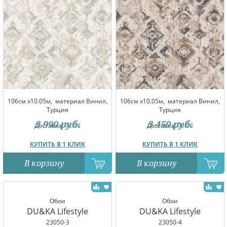
106см x10.05м,
материал Винил,
106см x10.05м,
материал Винил,
Турция
Турция
3 990
руб.
3 450
руб.
Доставка:
08.08
Доставка:
08.08
КУПИТЬ В 1 КЛИК
КУПИТЬ В 1 КЛИК
В корзину
В корзину
Обои
Обои
DU&KA Lifestyle
DU&KA Lifestyle
23050-3
23050-4