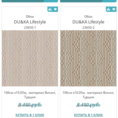
Обои
Обои
DU&KA Lifestyle
DU&KA Lifestyle
23650-1
23650-2
106см x10.05м,
материал Винил,
106см x10.05м,
материал Винил,
Турция
Турция
3 450
руб.
3 450
руб.
Доставка:
08.08
Доставка:
08.08
КУПИТЬ В 1 КЛИК
КУПИТЬ В 1 КЛИК