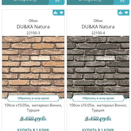
Обои
Обои
DU&KA Natura
DU&KA Natura
22100-3
22100-4
Образец в шоу-руме
Образец в шоу-руме
106см x10.05м,
материал Винил,
106см x10.05м,
материал Винил,
Турция
Турция
3 450
руб.
3 450
руб.
Доставка:
08.08
Доставка:
08.08
КУПИТЬ В 1 КЛИК
КУПИТЬ В 1 КЛИК