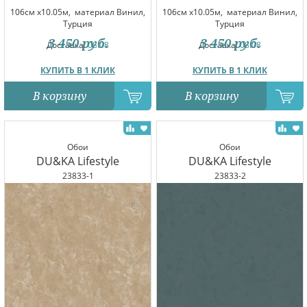
106см x10.05м,
материал Винил,
106см x10.05м,
материал Винил,
Турция
Турция
3 450
руб.
3 450
руб.
Доставка:
08.08
Доставка:
08.08
КУПИТЬ В 1 КЛИК
КУПИТЬ В 1 КЛИК
В корзину
В корзину
Обои
Обои
DU&KA Lifestyle
DU&KA Lifestyle
23833-1
23833-2