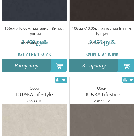
106см x10.05м,
материал Винил,
106см x10.05м,
материал Винил,
Турция
Турция
3 450
руб.
3 450
руб.
Доставка:
08.08
Доставка:
08.08
КУПИТЬ В 1 КЛИК
КУПИТЬ В 1 КЛИК
В корзину
В корзину
Обои
Обои
DU&KA Lifestyle
DU&KA Lifestyle
23833-10
23833-12