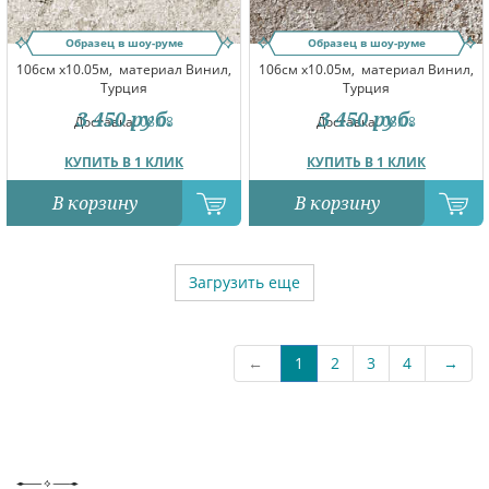
Образец в шоу-руме
Образец в шоу-руме
106см x10.05м,
материал Винил,
106см x10.05м,
материал Винил,
Турция
Турция
3 450
руб.
3 450
руб.
Доставка:
08.08
Доставка:
08.08
КУПИТЬ В 1 КЛИК
КУПИТЬ В 1 КЛИК
В корзину
В корзину
Загрузить еще
←
1
2
3
4
→