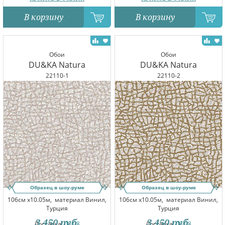
В корзину
В корзину
Обои
Обои
DU&KA Natura
DU&KA Natura
22110-1
22110-2
Образец в шоу-руме
Образец в шоу-руме
106см x10.05м,
материал Винил,
106см x10.05м,
материал Винил,
Турция
Турция
3 450
руб.
3 450
руб.
Доставка:
08.08
Доставка:
08.08