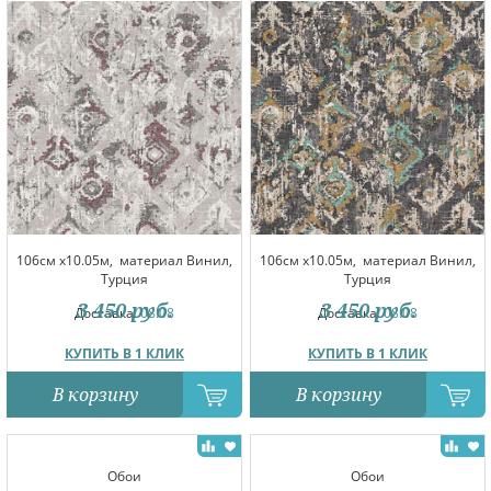
106см x10.05м,
материал Винил,
106см x10.05м,
материал Винил,
Турция
Турция
3 450
руб.
3 450
руб.
Доставка:
08.08
Доставка:
08.08
КУПИТЬ В 1 КЛИК
КУПИТЬ В 1 КЛИК
В корзину
В корзину
Обои
Обои