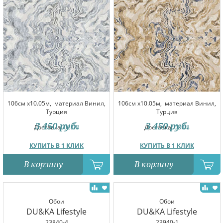
106см x10.05м,
материал Винил,
106см x10.05м,
материал Винил,
Турция
Турция
3 450
руб.
3 450
руб.
Доставка:
08.08
Доставка:
08.08
КУПИТЬ В 1 КЛИК
КУПИТЬ В 1 КЛИК
В корзину
В корзину
Обои
Обои
DU&KA Lifestyle
DU&KA Lifestyle
23840-4
23940-1