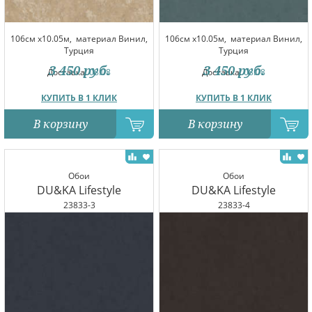
106см x10.05м,
материал Винил,
106см x10.05м,
материал Винил,
Турция
Турция
3 450
руб.
3 450
руб.
Доставка:
08.08
Доставка:
08.08
КУПИТЬ В 1 КЛИК
КУПИТЬ В 1 КЛИК
В корзину
В корзину
Обои
Обои
DU&KA Lifestyle
DU&KA Lifestyle
23833-3
23833-4