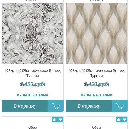
106см x10.05м,
материал Винил,
106см x10.05м,
материал Винил,
Турция
Турция
3 450
руб.
3 450
руб.
Доставка:
08.08
Доставка:
08.08
КУПИТЬ В 1 КЛИК
КУПИТЬ В 1 КЛИК
В корзину
В корзину
Обои
Обои