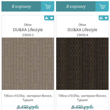
В корзину
В корзину
Обои
Обои
DU&KA Lifestyle
DU&KA Lifestyle
23650-3
23650-4
106см x10.05м,
материал Винил,
106см x10.05м,
материал Винил,
Турция
Турция
3 450
руб.
3 450
руб.
Доставка:
08.08
Доставка:
08.08