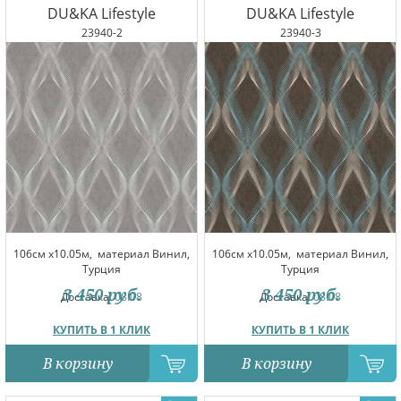
DU&KA Lifestyle
DU&KA Lifestyle
23940-2
23940-3
106см x10.05м,
материал Винил,
106см x10.05м,
материал Винил,
Турция
Турция
3 450
руб.
3 450
руб.
Доставка:
08.08
Доставка:
08.08
КУПИТЬ В 1 КЛИК
КУПИТЬ В 1 КЛИК
В корзину
В корзину