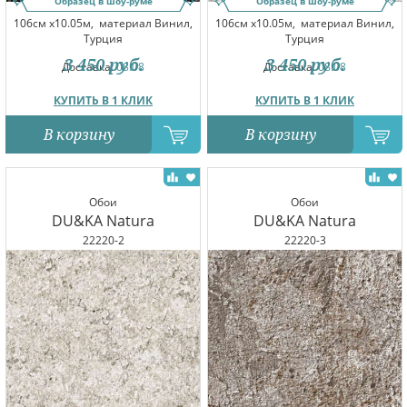
Образец в шоу-руме
Образец в шоу-руме
106см x10.05м,
материал Винил,
106см x10.05м,
материал Винил,
Турция
Турция
3 450
руб.
3 450
руб.
Доставка:
08.08
Доставка:
08.08
КУПИТЬ В 1 КЛИК
КУПИТЬ В 1 КЛИК
В корзину
В корзину
Обои
Обои
DU&KA Natura
DU&KA Natura
22220-2
22220-3