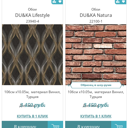
Обои
Обои
DU&KA Lifestyle
DU&KA Natura
23940-4
22100-1
Образец в шоу-руме
106см x10.05м,
материал Винил,
106см x10.05м,
материал Винил,
Турция
Турция
3 450
руб.
3 450
руб.
Доставка:
08.08
Доставка:
08.08
КУПИТЬ В 1 КЛИК
КУПИТЬ В 1 КЛИК
В корзину
В корзину