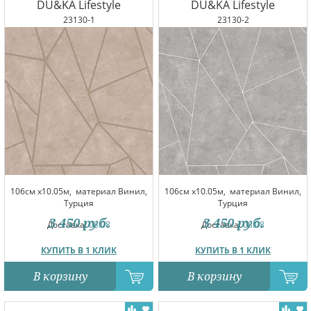
DU&KA Lifestyle
DU&KA Lifestyle
23130-1
23130-2
106см x10.05м,
материал Винил,
106см x10.05м,
материал Винил,
Турция
Турция
3 450
руб.
3 450
руб.
Доставка:
08.08
Доставка:
08.08
КУПИТЬ В 1 КЛИК
КУПИТЬ В 1 КЛИК
В корзину
В корзину