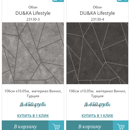
Обои
Обои
DU&KA Lifestyle
DU&KA Lifestyle
23130-3
23130-4
106см x10.05м,
материал Винил,
106см x10.05м,
материал Винил,
Турция
Турция
3 450
руб.
3 450
руб.
Доставка:
08.08
Доставка:
08.08
КУПИТЬ В 1 КЛИК
КУПИТЬ В 1 КЛИК
В корзину
В корзину