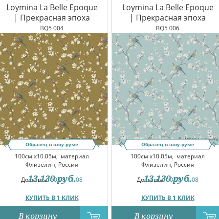
Loymina La Belle Epoque
Loymina La Belle Epoque
| Прекрасная эпоха
| Прекрасная эпоха
BQ5 004
BQ5 006
Образец в шоу-руме
Образец в шоу-руме
100см x10.05м,
материал
100см x10.05м,
материал
Флизелин, Россия
Флизелин, Россия
13 130
руб.
13 130
руб.
Доставка:
10.08-11.08
Доставка:
10.08-11.08
КУПИТЬ В 1 КЛИК
КУПИТЬ В 1 КЛИК
В корзину
В корзину