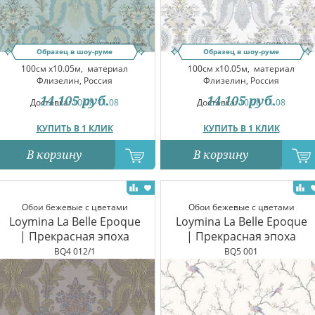
Образец в шоу-руме
Образец в шоу-руме
100см x10.05м,
материал
100см x10.05м,
материал
Флизелин, Россия
Флизелин, Россия
14 105
руб.
14 105
руб.
Доставка:
10.08-11.08
Доставка:
10.08-11.08
КУПИТЬ В 1 КЛИК
КУПИТЬ В 1 КЛИК
В корзину
В корзину
Обои бежевые с цветами
Обои бежевые с цветами
Loymina La Belle Epoque
Loymina La Belle Epoque
| Прекрасная эпоха
| Прекрасная эпоха
BQ4 012/1
BQ5 001