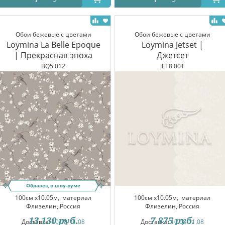
Обои бежевые с цветами
Обои бежевые с цветами
Loymina La Belle Epoque
Loymina Jetset |
| Прекрасная эпоха
Джетсет
BQ5 012
JET8 001
Образец в шоу-руме
100см x10.05м,
материал
100см x10.05м,
материал
Флизелин, Россия
Флизелин, Россия
13 130
руб.
7 875
руб.
Доставка:
10.08-11.08
Доставка:
10.08-11.08