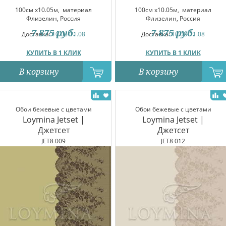
100см x10.05м,
материал
100см x10.05м,
материал
Флизелин, Россия
Флизелин, Россия
7 875
руб.
7 875
руб.
Доставка:
10.08-11.08
Доставка:
10.08-11.08
КУПИТЬ В 1 КЛИК
КУПИТЬ В 1 КЛИК
В корзину
В корзину
Обои бежевые с цветами
Обои бежевые с цветами
Loymina Jetset |
Loymina Jetset |
Джетсет
Джетсет
JET8 009
JET8 012