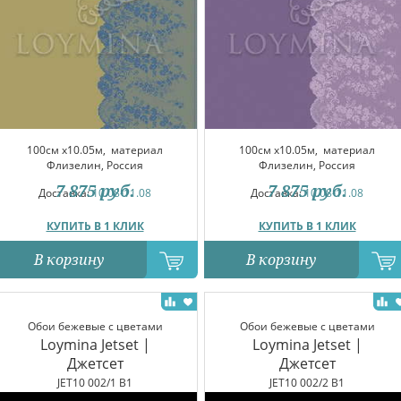
100см x10.05м,
материал
100см x10.05м,
материал
Флизелин, Россия
Флизелин, Россия
7 875
руб.
7 875
руб.
Доставка:
10.08-11.08
Доставка:
10.08-11.08
КУПИТЬ В 1 КЛИК
КУПИТЬ В 1 КЛИК
В корзину
В корзину
Обои бежевые с цветами
Обои бежевые с цветами
Loymina Jetset |
Loymina Jetset |
Джетсет
Джетсет
JET10 002/1 B1
JET10 002/2 B1