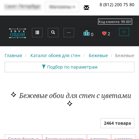
8 (812) 200 75 80
Санкт-Петербург
Магазины
Код клиента:
99-001
⋯
2
0
Главная
Каталог обоев для стен
Бежевые
Бежевые с
Подбор по параметрам
Бежевые обои для стен с цветами
2464 товара
Светло-бежевые
Бежевые с рисунком
в полоску
с золотом