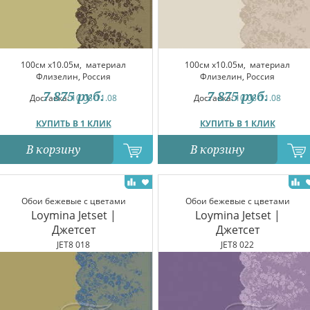
100см x10.05м,
материал
100см x10.05м,
материал
Флизелин, Россия
Флизелин, Россия
7 875
руб.
7 875
руб.
Доставка:
10.08-11.08
Доставка:
10.08-11.08
КУПИТЬ В 1 КЛИК
КУПИТЬ В 1 КЛИК
В корзину
В корзину
Обои бежевые с цветами
Обои бежевые с цветами
Loymina Jetset |
Loymina Jetset |
Джетсет
Джетсет
JET8 018
JET8 022