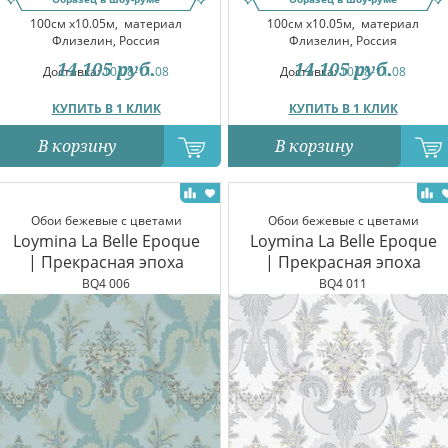
100см x10.05м,
материал
100см x10.05м,
материал
Флизелин, Россия
Флизелин, Россия
14 105
руб.
14 105
руб.
Доставка:
10.08-11.08
Доставка:
10.08-11.08
КУПИТЬ В 1 КЛИК
КУПИТЬ В 1 КЛИК
В корзину
В корзину
Обои бежевые с цветами
Обои бежевые с цветами
Loymina La Belle Epoque
Loymina La Belle Epoque
| Прекрасная эпоха
| Прекрасная эпоха
BQ4 006
BQ4 011