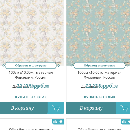
Образец в шоу-руме
Образец в шоу-руме
100см x10.05м,
материал
100см x10.05м,
материал
Флизелин, Россия
Флизелин, Россия
12 200
руб.
12 200
руб.
Доставка:
10.08-11.08
Доставка:
10.08-11.08
КУПИТЬ В 1 КЛИК
КУПИТЬ В 1 КЛИК
В корзину
В корзину
Обои бежевые с цветами
Обои бежевые с цветами