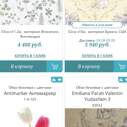
Образец в шоу-руме
53см x11.2м,
материал Флизелин,
52см x10м,
материал Бумага, США
Финляндия
Доставка:
08.08-09.08
4 488
руб.
5 940
руб.
КУПИТЬ В 1 КЛИК
КУПИТЬ В 1 КЛИК
В корзину
В корзину
Обои бежевые с цветами
Обои бежевые с цветами
Antimarker Антимаркер
Emiliana Parati Valentin
Yudashkin 3
1-A-107
83032