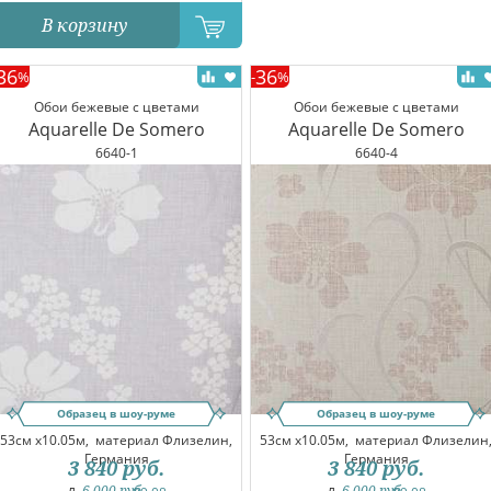
В корзину
36
36
%
-
%
Обои бежевые с цветами
Обои бежевые с цветами
Aquarelle De Somero
Aquarelle De Somero
6640-1
6640-4
Образец в шоу-руме
Образец в шоу-руме
53см x10.05м,
материал Флизелин,
53см x10.05м,
материал Флизелин
Германия
Германия
3 840
руб.
3 840
руб.
6 000
руб.
6 000
руб.