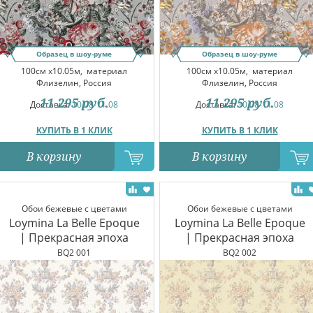
Образец в шоу-руме
Образец в шоу-руме
100см x10.05м,
материал
100см x10.05м,
материал
Флизелин, Россия
Флизелин, Россия
11 295
руб.
11 295
руб.
Доставка:
10.08-11.08
Доставка:
10.08-11.08
КУПИТЬ В 1 КЛИК
КУПИТЬ В 1 КЛИК
В корзину
В корзину
Обои бежевые с цветами
Обои бежевые с цветами
Loymina La Belle Epoque
Loymina La Belle Epoque
| Прекрасная эпоха
| Прекрасная эпоха
BQ2 001
BQ2 002