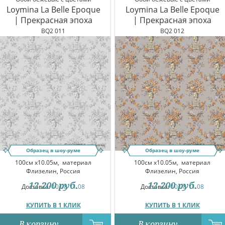
Loymina La Belle Epoque
Loymina La Belle Epoque
| Прекрасная эпоха
| Прекрасная эпоха
BQ2 011
BQ2 012
Образец в шоу-руме
Образец в шоу-руме
100см x10.05м,
материал
100см x10.05м,
материал
Флизелин, Россия
Флизелин, Россия
12 200
руб.
12 200
руб.
Доставка:
10.08-11.08
Доставка:
10.08-11.08
КУПИТЬ В 1 КЛИК
КУПИТЬ В 1 КЛИК
В корзину
В корзину