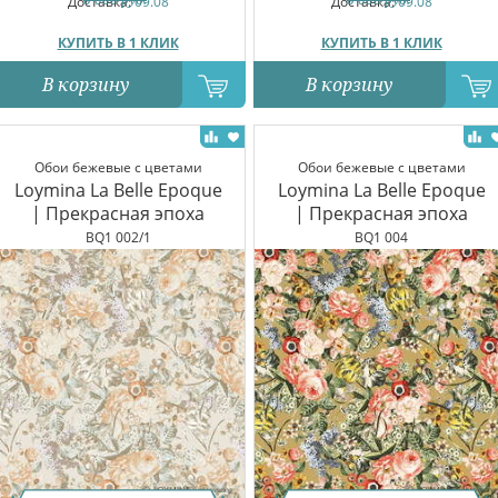
Доставка:
09.08
Доставка:
09.08
КУПИТЬ В 1 КЛИК
КУПИТЬ В 1 КЛИК
В корзину
В корзину
Обои бежевые с цветами
Обои бежевые с цветами
Loymina La Belle Epoque
Loymina La Belle Epoque
| Прекрасная эпоха
| Прекрасная эпоха
BQ1 002/1
BQ1 004