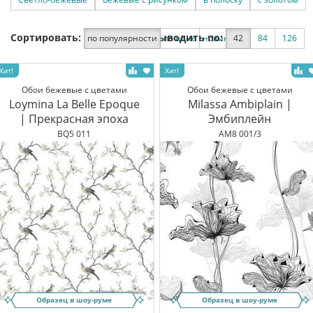
Сортировать:
Выводить по:
по популярности
по цене
новинки
42
по скидке
84
126
Обои бежевые с цветами
Обои бежевые с цветами
Loymina La Belle Epoque
Milassa Ambiplain |
| Прекрасная эпоха
Эмбиплейн
BQ5 011
AM8 001/3
Образец в шоу-руме
Образец в шоу-руме