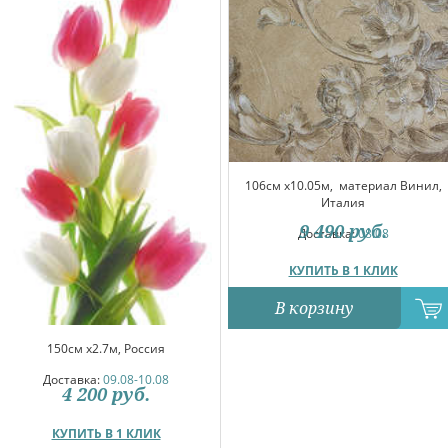
106см x10.05м,
материал Винил,
Италия
9 490
руб.
Доставка:
08.08
КУПИТЬ В 1 КЛИК
В корзину
150см x2.7м, Россия
Доставка:
09.08-10.08
4 200
руб.
КУПИТЬ В 1 КЛИК