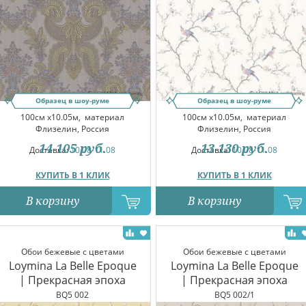
Образец в шоу-руме
Образец в шоу-руме
100см x10.05м,
материал
100см x10.05м,
материал
Флизелин, Россия
Флизелин, Россия
14 105
руб.
13 130
руб.
Доставка:
10.08-11.08
Доставка:
10.08-11.08
КУПИТЬ В 1 КЛИК
КУПИТЬ В 1 КЛИК
В корзину
В корзину
Обои бежевые с цветами
Обои бежевые с цветами
Loymina La Belle Epoque
Loymina La Belle Epoque
| Прекрасная эпоха
| Прекрасная эпоха
BQ5 002
BQ5 002/1