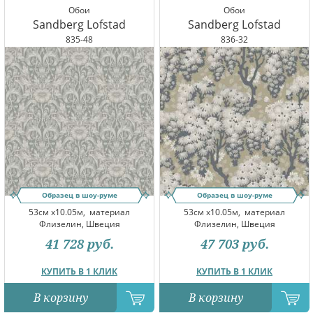
Обои
Обои
Sandberg Lofstad
Sandberg Lofstad
835-48
836-32
Образец в шоу-руме
Образец в шоу-руме
53см x10.05м,
материал
53см x10.05м,
материал
Флизелин, Швеция
Флизелин, Швеция
41 728
руб.
47 703
руб.
КУПИТЬ В 1 КЛИК
КУПИТЬ В 1 КЛИК
В корзину
В корзину