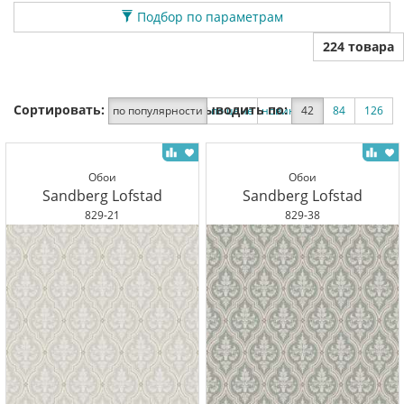
Подбор по параметрам
224 товара
Сортировать:
Выводить по:
по популярности
по цене
новинки
42
по скидке
84
126
Обои
Обои
Sandberg Lofstad
Sandberg Lofstad
829-21
829-38