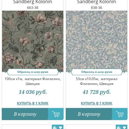
Sandberg Kolonin
Sandberg Kolonin
663-38
838-36
Образец в шоу-руме
Образец в шоу-руме
100см x1м,
материал Флизелин,
53см x10.05м,
материал
Швеция
Флизелин, Швеция
14 036
руб.
41 728
руб.
КУПИТЬ В 1 КЛИК
КУПИТЬ В 1 КЛИК
В корзину
В корзину