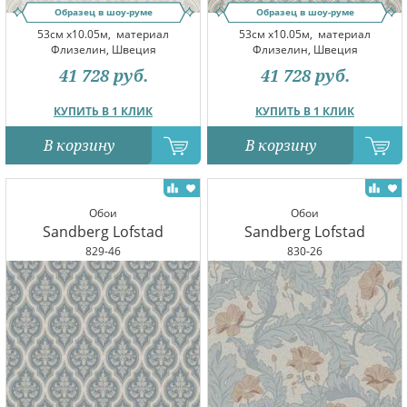
Образец в шоу-руме
Образец в шоу-руме
53см x10.05м,
материал
53см x10.05м,
материал
Флизелин, Швеция
Флизелин, Швеция
41 728
руб.
41 728
руб.
КУПИТЬ В 1 КЛИК
КУПИТЬ В 1 КЛИК
В корзину
В корзину
Обои
Обои
Sandberg Lofstad
Sandberg Lofstad
829-46
830-26