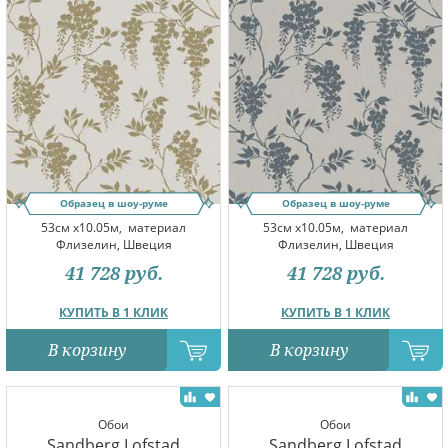
Образец в шоу-руме
Образец в шоу-руме
53см x10.05м,
материал
53см x10.05м,
материал
Флизелин, Швеция
Флизелин, Швеция
41 728
руб.
41 728
руб.
КУПИТЬ В 1 КЛИК
КУПИТЬ В 1 КЛИК
В корзину
В корзину
Обои
Обои
Sandberg Lofstad
Sandberg Lofstad