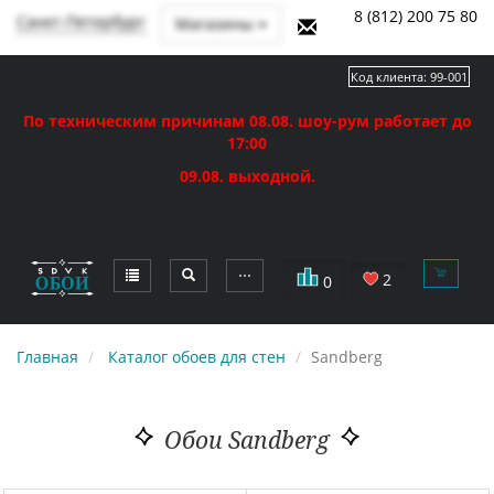
8 (812) 200 75 80
Санкт-Петербург
Магазины
Код клиента:
99-001
По техническим причинам 08.08. шоу-рум работает до
17:00
09.08. выходной.
⋯
2
0
Главная
Каталог обоев для стен
Sandberg
Обои Sandberg