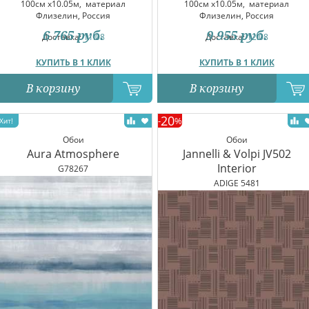
100см x10.05м,
материал
100см x10.05м,
материал
Флизелин, Россия
Флизелин, Россия
6 765
руб.
9 955
руб.
Доставка:
11.08
Доставка:
12.08
КУПИТЬ В 1 КЛИК
КУПИТЬ В 1 КЛИК
В корзину
В корзину
20
-
%
Обои
Обои
Aura Atmosphere
Jannelli & Volpi JV502
Interior
G78267
ADIGE 5481