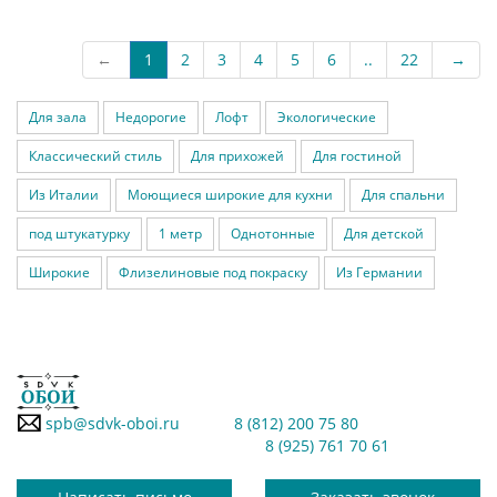
←
1
2
3
4
5
6
..
22
→
Для зала
Недорогие
Лофт
Экологические
Классический стиль
Для прихожей
Для гостиной
Из Италии
Моющиеся широкие для кухни
Для спальни
под штукатурку
1 метр
Однотонные
Для детской
Широкие
Флизелиновые под покраску
Из Германии
spb@sdvk-oboi.ru
8 (812) 200 75 80
8 (925) 761 70 61