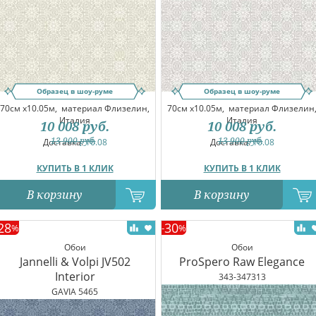
Образец в шоу-руме
Образец в шоу-руме
70см x10.05м,
материал Флизелин,
70см x10.05м,
материал Флизелин
Италия
Италия
10 008
руб.
10 008
руб.
13 900
руб.
13 900
руб.
Доставка:
10.08
Доставка:
10.08
КУПИТЬ В 1 КЛИК
КУПИТЬ В 1 КЛИК
В корзину
В корзину
28
30
%
-
%
Обои
Обои
Jannelli & Volpi JV502
ProSpero Raw Elegance
Interior
343-347313
GAVIA 5465