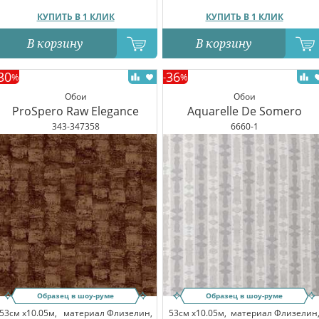
КУПИТЬ В 1 КЛИК
КУПИТЬ В 1 КЛИК
В корзину
В корзину
30
36
%
-
%
Обои
Обои
ProSpero Raw Elegance
Aquarelle De Somero
343-347358
6660-1
Образец в шоу-руме
Образец в шоу-руме
53см x10.05м,
материал Флизелин,
53см x10.05м,
материал Флизелин