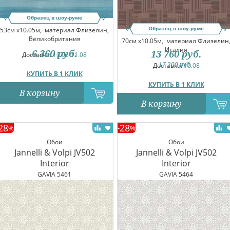
Образец в шоу-руме
Образец в шоу-руме
53см x10.05м,
материал Флизелин,
Великобритания
70см x10.05м,
материал Флизелин
Италия
6 360
руб.
13 760
руб.
Доставка:
10.08-11.08
17 200
руб.
Доставка:
10.08
КУПИТЬ В 1 КЛИК
КУПИТЬ В 1 КЛИК
В корзину
В корзину
28
28
%
-
%
Обои
Обои
Jannelli & Volpi JV502
Jannelli & Volpi JV502
Interior
Interior
GAVIA 5461
GAVIA 5464