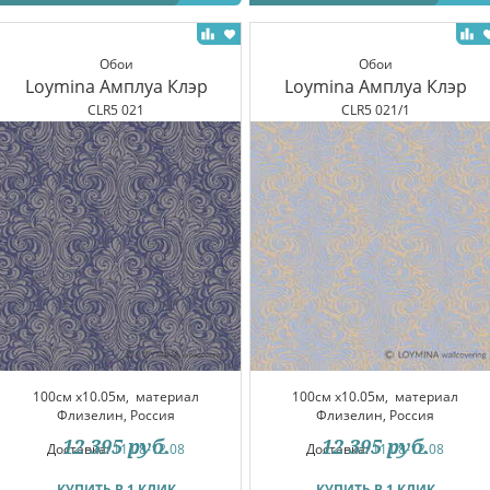
Обои
Обои
Loymina Амплуа Клэр
Loymina Амплуа Клэр
CLR5 021
CLR5 021/1
100см x10.05м,
материал
100см x10.05м,
материал
Флизелин, Россия
Флизелин, Россия
12 395
руб.
12 395
руб.
Доставка:
11.08-12.08
Доставка:
11.08-12.08
КУПИТЬ В 1 КЛИК
КУПИТЬ В 1 КЛИК