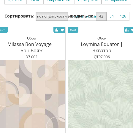
Сортировать:
Выводить по:
по популярности
по цене
новинки
42
по скидке
84
126
Обои
Обои
Milassa Bon Voyage |
Loymina Equator |
Бон Вояж
Экватор
D7 002
QTR7 006