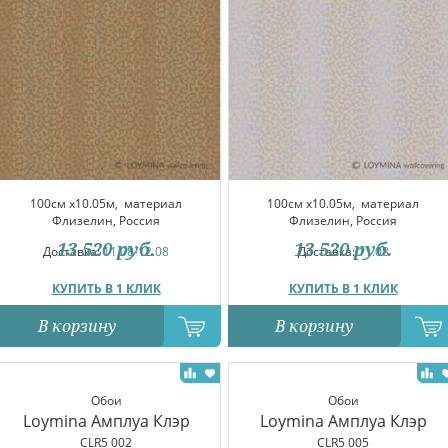
100см x10.05м,
материал
100см x10.05м,
материал
Флизелин, Россия
Флизелин, Россия
13 520
руб.
13 520
руб.
Доставка:
11.08-12.08
Доставка:
11.08
КУПИТЬ В 1 КЛИК
КУПИТЬ В 1 КЛИК
В корзину
В корзину
Обои
Обои
Loymina Амплуа Клэр
Loymina Амплуа Клэр
CLR5 002
CLR5 005