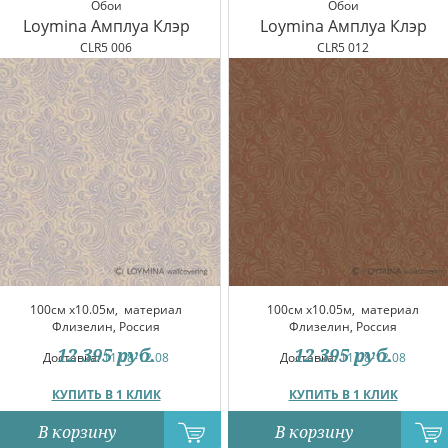
Обои
Обои
Loymina Амплуа Клэр
Loymina Амплуа Клэр
CLR5 006
CLR5 012
100см x10.05м,
материал
100см x10.05м,
материал
Флизелин, Россия
Флизелин, Россия
12 395
руб.
12 395
руб.
Доставка:
11.08-12.08
Доставка:
11.08-12.08
КУПИТЬ В 1 КЛИК
КУПИТЬ В 1 КЛИК
В корзину
В корзину