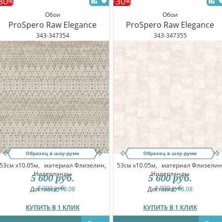
30
30
%
-
%
Обои
Обои
ProSpero Raw Elegance
ProSpero Raw Elegance
343-347354
343-347355
Образец в шоу-руме
Образец в шоу-руме
53см x10.05м,
материал Флизелин,
53см x10.05м,
материал Флизелин
Нидерланды
Нидерланды
5 600
руб.
5 600
руб.
8 000
руб.
8 000
руб.
Доставка:
10.08
Доставка:
10.08
КУПИТЬ В 1 КЛИК
КУПИТЬ В 1 КЛИК