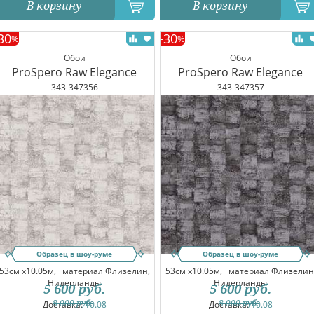
В корзину
В корзину
30
30
%
-
%
Обои
Обои
ProSpero Raw Elegance
ProSpero Raw Elegance
343-347356
343-347357
Образец в шоу-руме
Образец в шоу-руме
53см x10.05м,
материал Флизелин,
53см x10.05м,
материал Флизелин
Нидерланды
Нидерланды
5 600
руб.
5 600
руб.
8 000
руб.
8 000
руб.
Доставка:
10.08
Доставка:
10.08