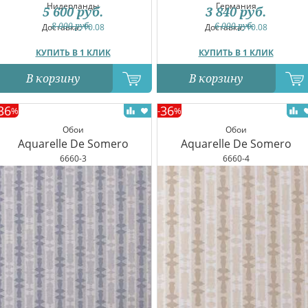
Нидерланды
Германия
5 600
руб.
3 840
руб.
8 000
руб.
6 000
руб.
Доставка:
10.08
Доставка:
10.08
КУПИТЬ В 1 КЛИК
КУПИТЬ В 1 КЛИК
В корзину
В корзину
36
36
%
-
%
Обои
Обои
Aquarelle De Somero
Aquarelle De Somero
6660-3
6660-4