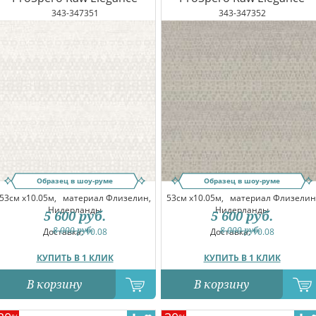
343-347351
343-347352
Образец в шоу-руме
Образец в шоу-руме
53см x10.05м,
материал Флизелин,
53см x10.05м,
материал Флизелин
Нидерланды
Нидерланды
5 600
руб.
5 600
руб.
8 000
руб.
8 000
руб.
Доставка:
10.08
Доставка:
10.08
КУПИТЬ В 1 КЛИК
КУПИТЬ В 1 КЛИК
В корзину
В корзину