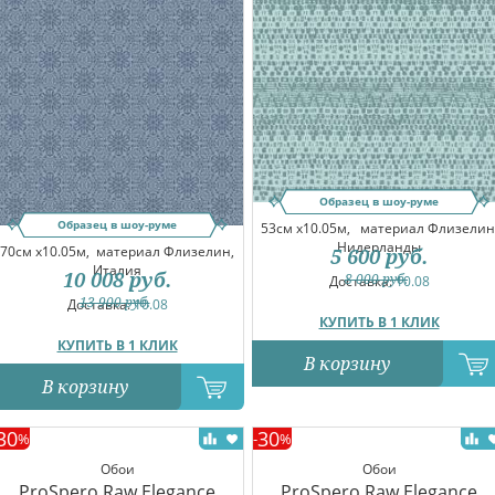
Образец в шоу-руме
Образец в шоу-руме
53см x10.05м,
материал Флизелин
Нидерланды
70см x10.05м,
материал Флизелин,
5 600
руб.
Италия
10 008
руб.
8 000
руб.
Доставка:
10.08
13 900
руб.
Доставка:
10.08
КУПИТЬ В 1 КЛИК
КУПИТЬ В 1 КЛИК
В корзину
В корзину
30
30
%
-
%
Обои
Обои
ProSpero Raw Elegance
ProSpero Raw Elegance