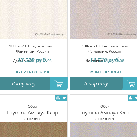
100см x10.05м,
материал
100см x10.05м,
материал
Флизелин, Россия
Флизелин, Россия
13 520
руб.
13 520
руб.
Доставка:
11.08-12.08
Доставка:
11.08-12.08
КУПИТЬ В 1 КЛИК
КУПИТЬ В 1 КЛИК
В корзину
В корзину
Обои
Обои
Loymina Амплуа Клэр
Loymina Амплуа Клэр
CLR2 012
CLR2 021/1