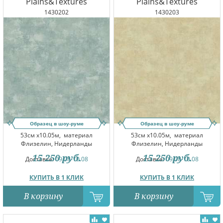
Plains&Textures
Plains&Textures
1430202
1430203
Образец в шоу-руме
Образец в шоу-руме
53см x10.05м,
материал
53см x10.05м,
материал
Флизелин, Нидерланды
Флизелин, Нидерланды
15 250
руб.
15 250
руб.
Доставка:
09.08-10.08
Доставка:
09.08-10.08
КУПИТЬ В 1 КЛИК
КУПИТЬ В 1 КЛИК
В корзину
В корзину