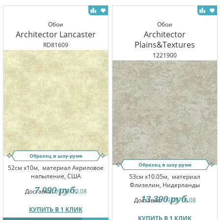
Обои
Обои
Architector Lancaster
Architector
Plains&Textures
RD81609
1221900
Образец в шоу-руме
Образец в шоу-руме
52см x10м,
материал Акриловое
напыление, США
53см x10.05м,
материал
Флизелин, Нидерланды
7 990
руб.
Доставка:
09.08-10.08
13 390
руб.
Доставка:
09.08-10.08
КУПИТЬ В 1 КЛИК
КУПИТЬ В 1 КЛИК