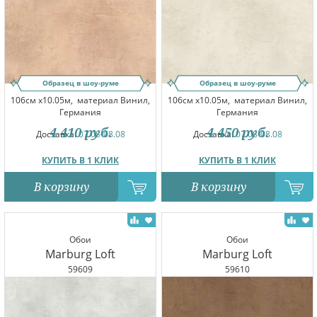
Образец в шоу-руме
Образец в шоу-руме
106см x10.05м,
материал Винил,
106см x10.05м,
материал Винил,
Германия
Германия
4 410
руб.
4 450
руб.
Доставка:
07.08-08.08
Доставка:
07.08-08.08
КУПИТЬ В 1 КЛИК
КУПИТЬ В 1 КЛИК
В корзину
В корзину
Обои
Обои
Marburg Loft
Marburg Loft
59609
59610