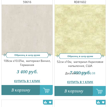
59616
RD81602
Образец в шоу-руме
Образец в шоу-руме
106см x10.05м,
материал Винил,
52см x10м,
материал Акриловое
Германия
напыление, США
3 400
руб.
7 990
руб.
Доставка:
09.08-10.08
КУПИТЬ В 1 КЛИК
КУПИТЬ В 1 КЛИК
В корзину
В корзину