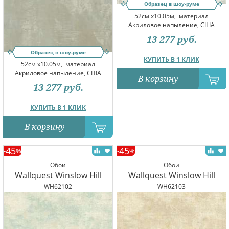
Образец в шоу-руме
52см x10.05м,
материал
Акриловое напыление, США
13 277
руб.
Образец в шоу-руме
КУПИТЬ В 1 КЛИК
52см x10.05м,
материал
Акриловое напыление, США
В корзину
13 277
руб.
КУПИТЬ В 1 КЛИК
В корзину
45
45
-
%
-
%
Обои
Обои
Wallquest Winslow Hill
Wallquest Winslow Hill
WH62102
WH62103