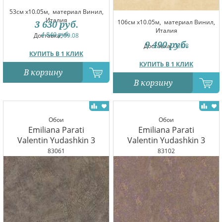
53см x10.05м,
материал Винил,
Италия
106см x10.05м,
материал Винил,
3 630
руб.
Италия
4 840
руб.
Доставка:
09.08
9 490
руб.
Доставка:
08.08
КУПИТЬ В 1 КЛИК
КУПИТЬ В 1 КЛИК
В корзину
В корзину
Обои
Обои
Emiliana Parati
Emiliana Parati
Valentin Yudashkin 3
Valentin Yudashkin 3
83061
83102