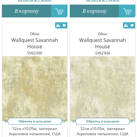
В корзину
В корзину
Обои
Обои
Wallquest Savannah
Wallquest Savannah
House
House
SV62300
SV62304
Образец в шоу-руме
Образец в шоу-руме
52см x10.05м,
материал
52см x10.05м,
материал
Акриловое напыление, США
Акриловое напыление, США