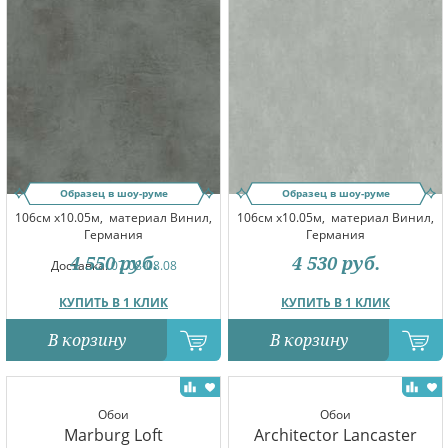
Образец в шоу-руме
Образец в шоу-руме
106см x10.05м,
материал Винил,
106см x10.05м,
материал Винил,
Германия
Германия
4 550
руб.
4 530
руб.
Доставка:
07.08-08.08
КУПИТЬ В 1 КЛИК
КУПИТЬ В 1 КЛИК
В корзину
В корзину
Обои
Обои
Marburg Loft
Architector Lancaster