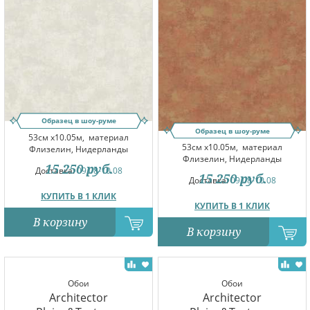
Образец в шоу-руме
Образец в шоу-руме
53см x10.05м,
материал
53см x10.05м,
материал
Флизелин, Нидерланды
Флизелин, Нидерланды
15 250
руб.
Доставка:
09.08-10.08
15 250
руб.
Доставка:
09.08-10.08
КУПИТЬ В 1 КЛИК
КУПИТЬ В 1 КЛИК
В корзину
В корзину
Обои
Обои
Architector
Architector