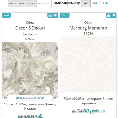
Выводить по:
по популярности
по цене
новинки
по скидке
42
84
126
Обои
Обои
Decori&Decori
Marburg Memento
Carrara
32034
82667
Образец в шоу-руме
70см x10.05м,
материал Винил,
Германия
106см x10.05м,
материал Винил,
Италия
7 000
руб.
Доставка:
07.08-08.08
14 400
руб.
Доставка:
08.08