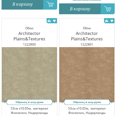
В корзину
В корзину
Обои
Обои
Architector
Architector
Plains&Textures
Plains&Textures
1222800
1222801
Образец в шоу-руме
Образец в шоу-руме
53см x10.05м,
материал
53см x10.05м,
материал
Флизелин, Нидерланды
Флизелин, Нидерланды