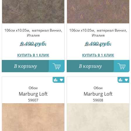
106см x10.05м,
материал Винил,
106см x10.05м,
материал Винил,
Италия
Италия
9 490
руб.
9 490
руб.
Доставка:
08.08
Доставка:
08.08
КУПИТЬ В 1 КЛИК
КУПИТЬ В 1 КЛИК
В корзину
В корзину
Обои
Обои
Marburg Loft
Marburg Loft
59607
59608