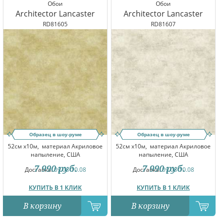
Обои
Обои
Architector Lancaster
Architector Lancaster
RD81605
RD81607
Образец в шоу-руме
Образец в шоу-руме
52см x10м,
материал Акриловое
52см x10м,
материал Акриловое
напыление, США
напыление, США
7 990
руб.
7 990
руб.
Доставка:
09.08-10.08
Доставка:
09.08-10.08
КУПИТЬ В 1 КЛИК
КУПИТЬ В 1 КЛИК
В корзину
В корзину