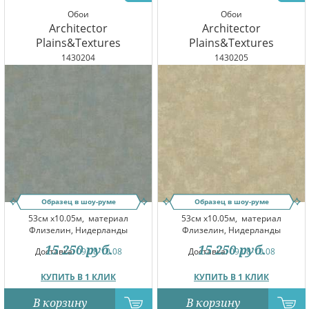
Обои
Обои
Architector
Architector
Plains&Textures
Plains&Textures
1430204
1430205
Образец в шоу-руме
Образец в шоу-руме
53см x10.05м,
материал
53см x10.05м,
материал
Флизелин, Нидерланды
Флизелин, Нидерланды
15 250
руб.
15 250
руб.
Доставка:
09.08-10.08
Доставка:
09.08-10.08
КУПИТЬ В 1 КЛИК
КУПИТЬ В 1 КЛИК
В корзину
В корзину