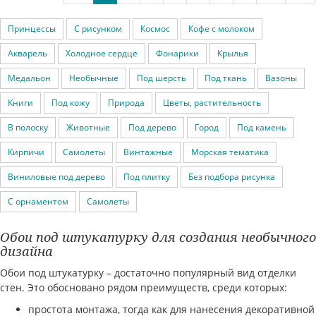
Принцессы
С рисунком
Космос
Кофе с молоком
Акварель
Холодное сердце
Фонарики
Крылья
Медальон
Необычные
Под шерсть
Под ткань
Вазоны
Книги
Под кожу
Природа
Цветы, растительность
В полоску
Животные
Под дерево
Город
Под камень
Кирпичи
Самолеты
Винтажные
Морская тематика
Виниловые под дерево
Под плитку
Без подбора рисунка
С орнаментом
Самолеты
Обои под штукатурку для создания необычного
дизайна
Обои под штукатурку – достаточно популярный вид отделки
стен. Это обосновано рядом преимуществ, среди которых:
простота монтажа, тогда как для нанесения декоративной