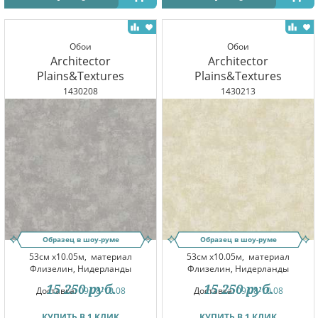
Обои
Обои
Architector
Architector
Plains&Textures
Plains&Textures
1430208
1430213
Образец в шоу-руме
Образец в шоу-руме
53см x10.05м,
материал
53см x10.05м,
материал
Флизелин, Нидерланды
Флизелин, Нидерланды
15 250
руб.
15 250
руб.
Доставка:
09.08-10.08
Доставка:
09.08-10.08
КУПИТЬ В 1 КЛИК
КУПИТЬ В 1 КЛИК