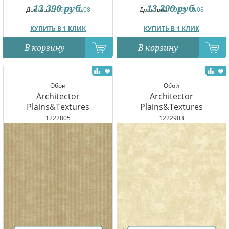
13 390
руб.
13 390
руб.
Доставка:
09.08-10.08
Доставка:
09.08-10.08
КУПИТЬ В 1 КЛИК
КУПИТЬ В 1 КЛИК
В корзину
В корзину
Обои
Обои
Architector
Architector
Plains&Textures
Plains&Textures
1222805
1222903